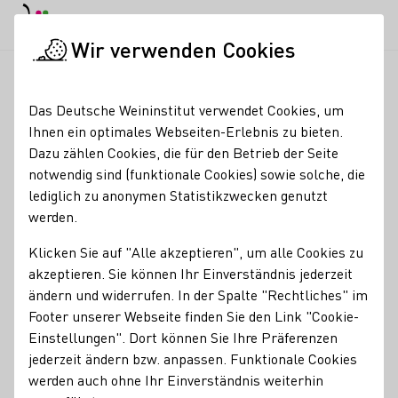
EN
Tagesmodus
Nachtmodus
Haup
Haup
Wir verwenden Cookies
Seminare & Events
Veranstaltungskalender
Englischkurs f
Startseite
Das Deutsche Weininstitut verwendet Cookies, um
Ihnen ein optimales Webseiten-Erlebnis zu bieten.
Englischkurs für
Dazu zählen Cookies, die für den Betrieb der Seite
notwendig sind (funktionale Cookies) sowie solche, die
Sommeliers und
lediglich zu anonymen Statistikzwecken genutzt
Weinexperten sowie
werden.
WSET-Aspiranten
Klicken Sie auf "Alle akzeptieren", um alle Cookies zu
akzeptieren. Sie können Ihr Einverständnis jederzeit
ONLINE
ändern und widerrufen. In der Spalte "Rechtliches" im
Footer unserer Webseite finden Sie den Link "Cookie-
Einstellungen". Dort können Sie Ihre Präferenzen
Hochkarätiger Englischkurs der Sommelierschule
jederzeit ändern bzw. anpassen. Funktionale Cookies
(Koblenz), online 2,5 Tage
werden auch ohne Ihr Einverständnis weiterhin