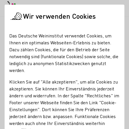
EN
Tagesmodus
Nachtmodus
Haup
Haup
Wir verwenden Cookies
Seminare & Events
Veranstaltungskalender
Vertikalverkos
Startseite
Das Deutsche Weininstitut verwendet Cookies, um
Ihnen ein optimales Webseiten-Erlebnis zu bieten.
Registrierung erforderlich
Dazu zählen Cookies, die für den Betrieb der Seite
Vertikalverkostung der
notwendig sind (funktionale Cookies) sowie solche, die
lediglich zu anonymen Statistikzwecken genutzt
Lage "Stielweg" im
werden.
Weingut Künstler
Klicken Sie auf "Alle akzeptieren", um alle Cookies zu
akzeptieren. Sie können Ihr Einverständnis jederzeit
Weinprobe mit Kellerführung
ändern und widerrufen. In der Spalte "Rechtliches" im
Footer unserer Webseite finden Sie den Link "Cookie-
Lassen Sie sich das Weingut Künstler
persönlich von
Einstellungen". Dort können Sie Ihre Präferenzen
Gunter Künstler
zeigen und bekommen sie so einen
jederzeit ändern bzw. anpassen. Funktionale Cookies
umfassenden Einblick ins
Weingut und seine
werden auch ohne Ihr Einverständnis weiterhin
Einzigartigkeit der Lage.