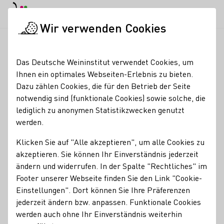
EN
Tagesmodus
Nachtmodus
Haup
Haup
Wir verwenden Cookies
Seminare & Events
Veranstaltungskalender
Schlemmerwand
Startseite
Das Deutsche Weininstitut verwendet Cookies, um
Ihnen ein optimales Webseiten-Erlebnis zu bieten.
Registrierung erforderlich
Dazu zählen Cookies, die für den Betrieb der Seite
Schlemmerwanderung
notwendig sind (funktionale Cookies) sowie solche, die
lediglich zu anonymen Statistikzwecken genutzt
in Mehring
werden.
Klicken Sie auf "Alle akzeptieren", um alle Cookies zu
Sektempfang an der Römischen Villa Rustika - Wanderung
akzeptieren. Sie können Ihr Einverständnis jederzeit
durch unsere Weinlagen - Snackbuffet und 6 verschiedene
ändern und widerrufen. In der Spalte "Rechtliches" im
Weine zwischendurch - Kaffee und selbstgebackenen
Footer unserer Webseite finden Sie den Link "Cookie-
Kuchen im Weingut
Einstellungen". Dort können Sie Ihre Präferenzen
Sie werden an der Römischen Villa Rustika in Mehring mit
jederzeit ändern bzw. anpassen. Funktionale Cookies
Sekt empfangen und erhalten Informationen zur
werden auch ohne Ihr Einverständnis weiterhin