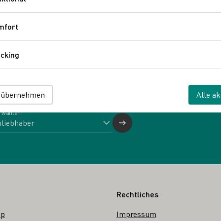
Funktional
igge GbR
mfort
Komfort
Neumagen-Dhron
Konstantinstraße 3
Deutschland
cking
Tracking
 übernehmen
Alle ak
 wählen
Rechtliches
op
Impressum