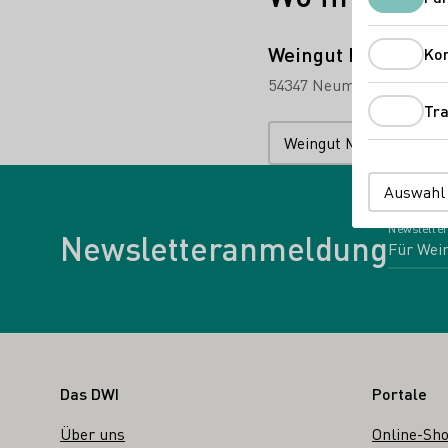
Weingut Maring-Pr
Ko
54347 Neumagen-Dhron-
Tra
Weingut Maring-Prigge
Auswahl
Newsletter
Newsletteranmeldung
Fußbereich
Das DWI
Portale
Über uns
Online-Sh