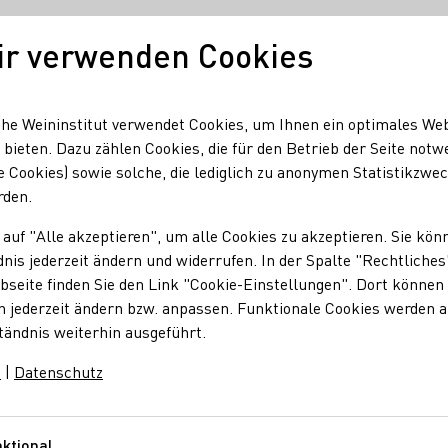
ir verwenden Cookies
Unser Wein
Regionen
Seminare & Event
he Weininstitut verwendet Cookies, um Ihnen ein optimales We
 bieten. Dazu zählen Cookies, die für den Betrieb der Seite notw
e Cookies) sowie solche, die lediglich zu anonymen Statistikzwe
rden.
 auf "Alle akzeptieren", um alle Cookies zu akzeptieren. Sie kön
nis jederzeit ändern und widerrufen. In der Spalte "Rechtliches
seite finden Sie den Link "Cookie-Einstellungen". Dort können 
n jederzeit ändern bzw. anpassen. Funktionale Cookies werden 
tändnis weiterhin ausgeführt.
ffest. Wir versorgen euch mit bester Electro, House und Techn
ing-prigge.de/
Weingut Maring-Prigge,
Konstantinstraße 3, 5
m
|
Datenschutz
e Veranstaltung statt?
ktional