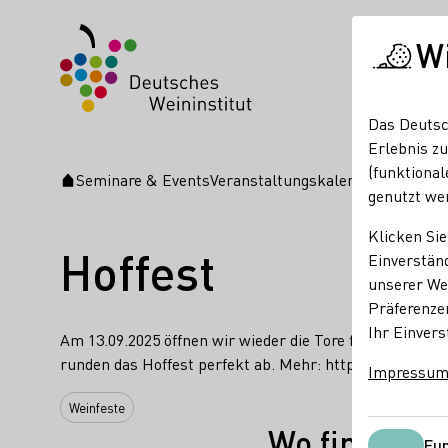
W
Das Deutsc
Erlebnis zu
(funktional
Seminare & Events
Veranstaltungskalender
Hoffest
Startseite
genutzt we
Klicken Sie
Hoffest
Einverständ
unserer Web
Präferenze
Ihr Einvers
Am 13.09.2025 öffnen wir wieder die Tore für unser Ho
runden das Hoffest perfekt ab. Mehr: https://www.mar
Impressu
Weinfeste
Wo findet di
Fun