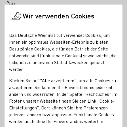
EN
Tagesmodus
Nachtmodus
Haup
Haup
Wir verwenden Cookies
Seminare & Events
Veranstaltungskalender
Herbstausscha
Startseite
Das Deutsche Weininstitut verwendet Cookies, um
Ihnen ein optimales Webseiten-Erlebnis zu bieten.
Herbstausschank
Dazu zählen Cookies, die für den Betrieb der Seite
notwendig sind (funktionale Cookies) sowie solche, die
04.09.26 - 05.09.26
11:00 - 18:00 Uhr
lediglich zu anonymen Statistikzwecken genutzt
werden.
Nachfolgende Termine:
07.09.26 - 12.09.26
11:00 - 18:00 Uhr
Klicken Sie auf "Alle akzeptieren", um alle Cookies zu
14.09.26 - 19.09.26
11:00 - 18:00 Uhr
akzeptieren. Sie können Ihr Einverständnis jederzeit
28.09.26 - 03.10.26
11:00 - 18:00 Uhr
ändern und widerrufen. In der Spalte "Rechtliches" im
05.10.26 - 10.10.26
11:00 - 18:00 Uhr
Footer unserer Webseite finden Sie den Link "Cookie-
Einstellungen". Dort können Sie Ihre Präferenzen
04.09. - 10.10.2026 | Montag bis Samstag: 11-18 Uhr
jederzeit ändern bzw. anpassen. Funktionale Cookies
werden auch ohne Ihr Einverständnis weiterhin
Straußwirtschaft in unserem Winzerhof und der Vinothek.