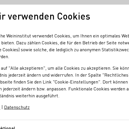
ir verwenden Cookies
Unser Wein
Regionen
Seminare & Event
he Weininstitut verwendet Cookies, um Ihnen ein optimales We
 bieten. Dazu zählen Cookies, die für den Betrieb der Seite notw
e Cookies) sowie solche, die lediglich zu anonymen Statistikzwe
m-Dalsheim schenkt ein -Das Weinprobier-Event
rden.
 auf "Alle akzeptieren", um alle Cookies zu akzeptieren. Sie kön
nis jederzeit ändern und widerrufen. In der Spalte "Rechtliches
im schenkt ein -Das
seite finden Sie den Link "Cookie-Einstellungen". Dort können 
n jederzeit ändern bzw. anpassen. Funktionale Cookies werden 
tändnis weiterhin ausgeführt.
m
|
Datenschutz
nt
ktional