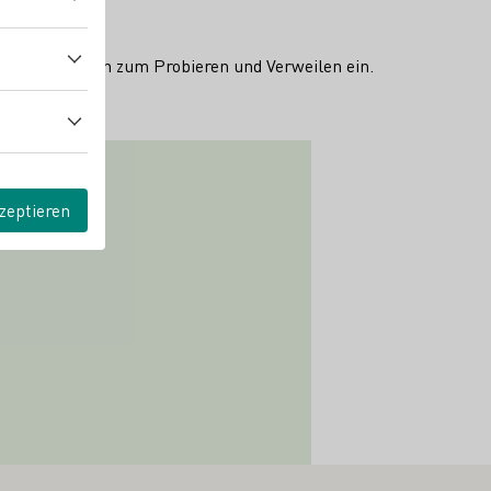
 Tore und laden zum Probieren und Verweilen ein.
zeptieren