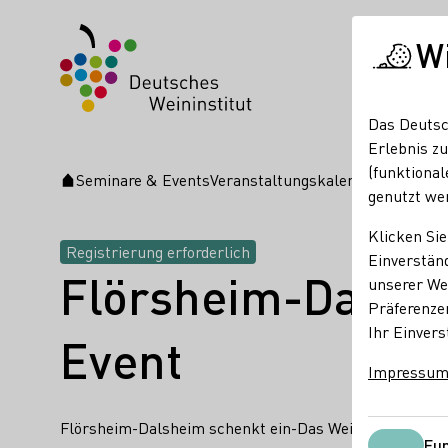
W
Das Deutsc
Erlebnis zu
(funktional
Seminare & Events
Veranstaltungskalender
Flörshei
Startseite
genutzt we
Klicken Sie
Registrierung erforderlich
Einverständ
Flörsheim-Dalshe
unserer Web
Präferenze
Ihr Einvers
Event
Impressu
Flörsheim-Dalsheim schenkt ein-Das Weinprobier-Eve
Fun