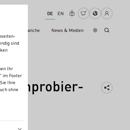
DE
EN
s
Weinbranche
News & Medien
Tagesmodus
Nachtmodus
bseiten-
endig sind
cken
nen Ihr
" im Footer
 Weinprobier-
Sie Ihre
auch ohne