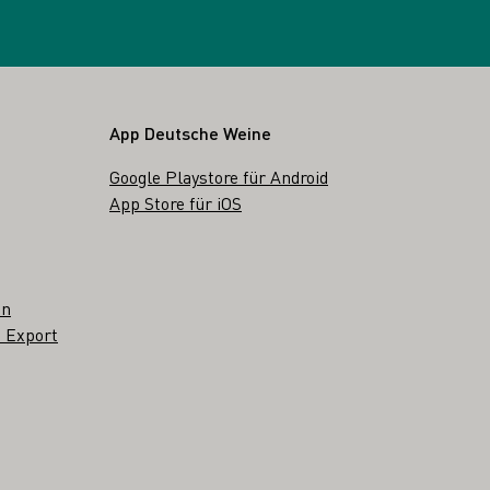
App Deutsche Weine
Google Playstore für Android
App Store für iOS
en
 Export