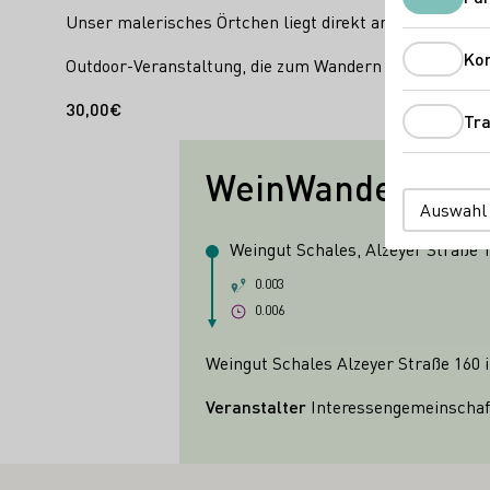
Unser malerisches Örtchen liegt direkt an der Bundess
Ko
Outdoor-Veranstaltung, die zum Wandern und Schlender
30,00€
Tra
WeinWanderWoc
Auswahl
Weingut Schales, Alzeyer Straße 
0.003
0.006
Weingut Schales Alzeyer Straße 160
Veranstalter
Interessengemeinschaf