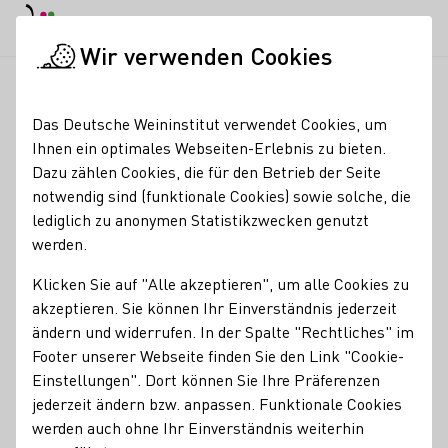
EN
Tagesmodus
Nachtmodus
Haup
Haup
Wir verwenden Cookies
Seminare & Events
Veranstaltungskalender
Wein(ver)führu
Startseite
Das Deutsche Weininstitut verwendet Cookies, um
Ihnen ein optimales Webseiten-Erlebnis zu bieten.
Registrierung erforderlich
Dazu zählen Cookies, die für den Betrieb der Seite
Wein(ver)führung
notwendig sind (funktionale Cookies) sowie solche, die
lediglich zu anonymen Statistikzwecken genutzt
werden.
Wandern Sie mit uns durch die Weinberge von Oestrich-
Winkel und verkosten Sie die Weine gleich dort wo sie
Klicken Sie auf "Alle akzeptieren", um alle Cookies zu
wachsen. Erfahren Sie Details über die Arbeit im Weinberg,
akzeptieren. Sie können Ihr Einverständnis jederzeit
im Keller und wie die Trauben zu exzellenten Weinen
ändern und widerrufen. In der Spalte "Rechtliches" im
ausgebaut werden. Zur Mittagszeit verwöhnen wir Sie mit
Footer unserer Webseite finden Sie den Link "Cookie-
Leckereien aus der Gutsküche mitten im Rebenmeer.
Einstellungen". Dort können Sie Ihre Präferenzen
Genießen Sie kalte und warmen Speisen an einem
jederzeit ändern bzw. anpassen. Funktionale Cookies
großartigen Aussichtspunkt mit Blick über unsere Region.
werden auch ohne Ihr Einverständnis weiterhin
Verpassen Sie nicht dieses Wandererlebnis. Die