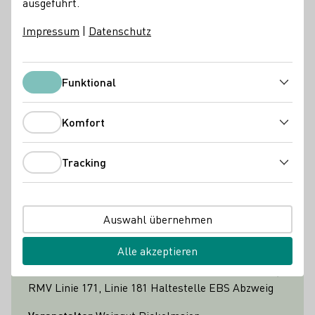
ausgeführt.
Wegstrecke beträgt etwa 7 km und beginnt mit einem
Sektempfang in unserem Weingut.
Impressum
|
Datenschutz
45,00
Funktional
Funktional
Kulinarik
Natur
Komfort
Komfort
WeinWanderWochenende
Tracking
Tracking
Weingut Bickelmaier, Rheingaustraße 7, 65375
Oestrich-Winkel
Auswahl übernehmen
7
5
Alle akzeptieren
Erreichbar mit der RB10 (Haltestelle Hattenheim),
RMV Linie 171, Linie 181 Haltestelle EBS Abzweig