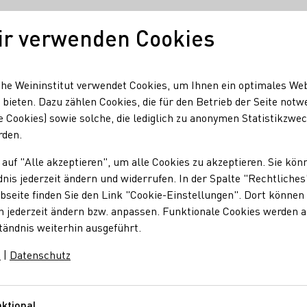
ir verwenden Cookies
Unser Wein
Regionen
Seminare & Event
he Weininstitut verwendet Cookies, um Ihnen ein optimales We
 bieten. Dazu zählen Cookies, die für den Betrieb der Seite notw
e Cookies) sowie solche, die lediglich zu anonymen Statistikzwe
erkostung & Wein-Nachts-Verkauf
rden.
 auf "Alle akzeptieren", um alle Cookies zu akzeptieren. Sie kön
nis jederzeit ändern und widerrufen. In der Spalte "Rechtliches
g & Wein-Nachts-Ve
seite finden Sie den Link "Cookie-Einstellungen". Dort können 
n jederzeit ändern bzw. anpassen. Funktionale Cookies werden 
tändnis weiterhin ausgeführt.
m
|
Datenschutz
rweihnachtlichen Innenstadt von Trier: Am 6. Dezember öffnen w
uellen Kollektion ausgesuchte Raritäten und Geschenkideen zu
ktional