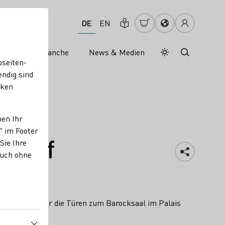
DE
EN
s
Weinbranche
News & Medien
Tagesmodus
Nachtmodus
bseiten-
endig sind
cken
nen Ihr
" im Footer
rkauf
Sie Ihre
auch ohne
ir von 13-19 Uhr die Türen zum Barocksaal im Palais
m Fest!