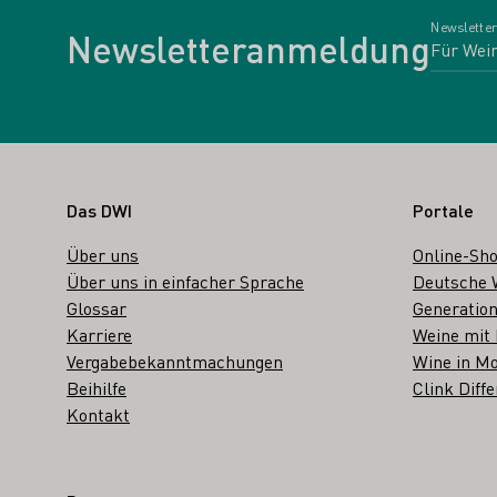
Newsletter
Newsletteranmeldung
Fußbereich
Das DWI
Portale
Über uns
Online-Sh
Über uns in einfacher Sprache
Deutsche 
Glossar
Generation
Karriere
Weine mit
Vergabebekanntmachungen
Wine in Mo
Beihilfe
Clink Diffe
Kontakt