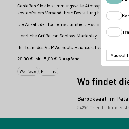
Genießen Sie die stimmungsvolle Atmosphäre, stellen S
kostenfreiem Versand Ihrer Bestellung bleiben Ihre Hä
Ko
Die Anzahl der Karten ist limitiert – schnell sein loh
Tra
Herzliche Grüße von Schloss Marienlay,
Ihr Team des VDP.Weinguts Reichsgraf von Kesselstatt
Auswahl
20,00 € inkl. 5,00 € Glaspfand
Weinfeste
Kulinarik
Wo findet di
Barocksaal im Palai
54290 Trier
Liebfrauenst