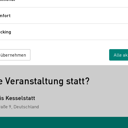
Funktional
ie Ihre Lieblingsweine für die Feiertage zusammen und lassen S
nde frei – ideal, um anschließend das Flair des Trierer Weihna
mfort
Komfort
nt sich. Wir freuen uns, gemeinsam mit Ihnen auf eine schöne Adv
cking
Tracking
 übernehmen
Alle ak
e Veranstaltung statt?
s Kesselstatt
raße 9
Deutschland