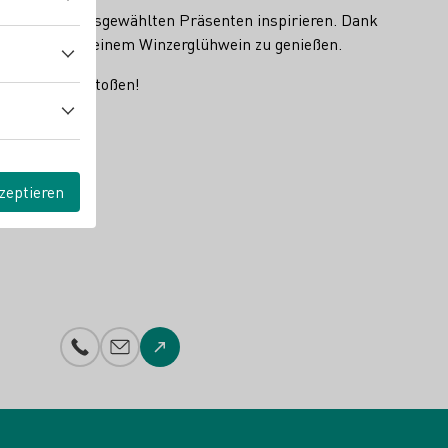
ie sich von ausgewählten Präsenten inspirieren. Dank
chtsmarkts bei einem Winzerglühwein zu genießen.
entszeit anzustoßen!
zeptieren
Telefonnummer
E-Mail-Adresse
Zur Website