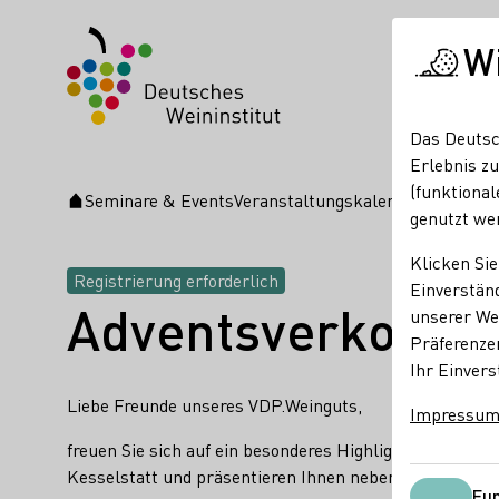
W
Das Deutsc
Erlebnis zu
(funktional
Seminare & Events
Veranstaltungskalender
Adventsv
Startseite
genutzt we
Klicken Sie
Registrierung erforderlich
Einverständ
Adventsverkostun
unserer Web
Präferenze
Ihr Einvers
Liebe Freunde unseres VDP.Weinguts,
Impressu
freuen Sie sich auf ein besonderes Highlight in der vo
Kesselstatt und präsentieren Ihnen neben unserer akt
Fun