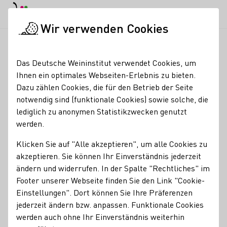
EN
Tagesmodus
Nachtmodus
Haup
Haup
Wir verwenden Cookies
Seminare & Events
Veranstaltungskalender
Weinmenü / Res
Startseite
Das Deutsche Weininstitut verwendet Cookies, um
Ihnen ein optimales Webseiten-Erlebnis zu bieten.
Registrierung erforderlich
Dazu zählen Cookies, die für den Betrieb der Seite
Weinmenü /
notwendig sind (funktionale Cookies) sowie solche, die
lediglich zu anonymen Statistikzwecken genutzt
Restaurante La Grotta &
werden.
Weingut Künstler
Klicken Sie auf "Alle akzeptieren", um alle Cookies zu
akzeptieren. Sie können Ihr Einverständnis jederzeit
Im Ristorante La Grotta treffen italienische Kochkunst und
ändern und widerrufen. In der Spalte "Rechtliches" im
feinste Tropfen vom Weingut Künstler zusammen.
Footer unserer Webseite finden Sie den Link "Cookie-
Einstellungen". Dort können Sie Ihre Präferenzen
Winzer Gunter Künstler führt Sie durch seine Welt
jederzeit ändern bzw. anpassen. Funktionale Cookies
außergewöhnlicher Rheingauer Weine – passend zu jedem
werden auch ohne Ihr Einverständnis weiterhin
Gang ein Geschmackserlebnis.