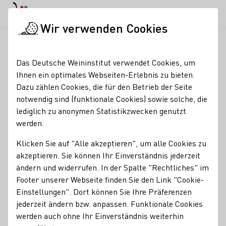
EN
Tagesmodus
Nachtmodus
Haup
Haup
Wir verwenden Cookies
Seminare & Events
Veranstaltungskalender
Weinbergswande
Startseite
Das Deutsche Weininstitut verwendet Cookies, um
Ihnen ein optimales Webseiten-Erlebnis zu bieten.
Weinbergswanderung
Dazu zählen Cookies, die für den Betrieb der Seite
notwendig sind (funktionale Cookies) sowie solche, die
mit Weinprobe -
lediglich zu anonymen Statistikzwecken genutzt
Weingut Schmitt-Kranz,
werden.
Riol / Mosel
Klicken Sie auf "Alle akzeptieren", um alle Cookies zu
akzeptieren. Sie können Ihr Einverständnis jederzeit
12.09.26
ändern und widerrufen. In der Spalte "Rechtliches" im
14:00 - 17:00 Uhr
Footer unserer Webseite finden Sie den Link "Cookie-
Nachfolgende Termine:
Einstellungen". Dort können Sie Ihre Präferenzen
03.10.26
14:00 - 17:00 Uhr
jederzeit ändern bzw. anpassen. Funktionale Cookies
werden auch ohne Ihr Einverständnis weiterhin
Weinbergswanderung mit Weinprobe 2026