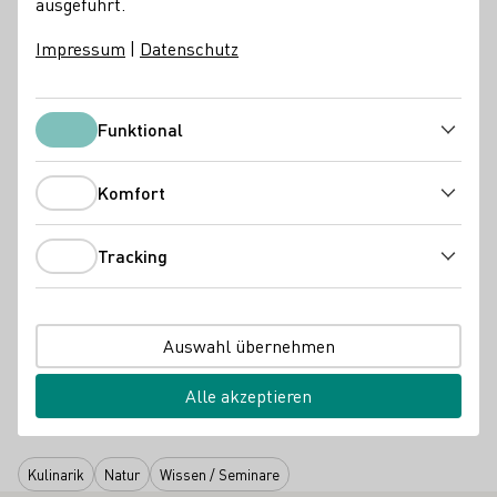
ausgeführt.
WEINJUBELLA.
Impressum
|
Datenschutz
Was dich erwartet
Geführte Wanderung
durch das nächtliche Bleichtal
Funktional
(ca. 3 km)
Funktional
6 ausgewählte Weine
aus regionaler Produktion
Komfort
Komfort
Prickelnder Starter
zur Begrüßung
Tracking
Snacks
für den kleinen Hunger
Tracking
Moderierte Weinprobe
an besonderen Stationen
Auswahl übernehmen
Laternenlicht & Vollmondzauber
für stimmungsvolle
Atmosphäre
Alle akzeptieren
35 € p.P.
Kulinarik
Natur
Wissen / Seminare