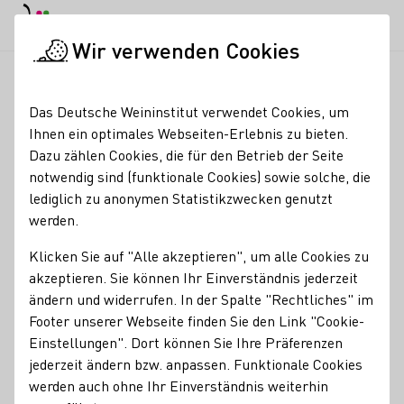
EN
Tagesmodus
Nachtmodus
Haup
Haup
Wir verwenden Cookies
Seminare & Events
Veranstaltungskalender
Vollmond Wein
Startseite
Das Deutsche Weininstitut verwendet Cookies, um
Ihnen ein optimales Webseiten-Erlebnis zu bieten.
Registrierung erforderlich
Dazu zählen Cookies, die für den Betrieb der Seite
Vollmond
notwendig sind (funktionale Cookies) sowie solche, die
lediglich zu anonymen Statistikzwecken genutzt
Weinwanderung
werden.
28.08.26
20:30 Uhr
Klicken Sie auf "Alle akzeptieren", um alle Cookies zu
akzeptieren. Sie können Ihr Einverständnis jederzeit
ändern und widerrufen. In der Spalte "Rechtliches" im
Erlebe Wein, Natur und Vollmondromantik bei unserer
Footer unserer Webseite finden Sie den Link "Cookie-
geführten Vollmond-Weinwanderungen im Bleichtal.
Einstellungen". Dort können Sie Ihre Präferenzen
Tauche ein in eine einzigartige Kombination aus Genuss,
jederzeit ändern bzw. anpassen. Funktionale Cookies
Bewegung und nächtlicher Atmosphäre – moderiert,
werden auch ohne Ihr Einverständnis weiterhin
liebevoll gestaltet und mit regionalen Weinen vom Weinhof