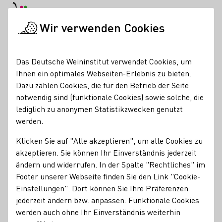
EN
Tagesmodus
Nachtmodus
Haup
Haup
Wir verwenden Cookies
Seminare & Events
Veranstaltungskalender
Starke Frauen i
Startseite
Das Deutsche Weininstitut verwendet Cookies, um
Ihnen ein optimales Webseiten-Erlebnis zu bieten.
Registrierung erforderlich
Dazu zählen Cookies, die für den Betrieb der Seite
Starke Frauen in Mainz -
notwendig sind (funktionale Cookies) sowie solche, die
lediglich zu anonymen Statistikzwecken genutzt
Stadtführung mit Sekt
werden.
aus Mainzer
Klicken Sie auf "Alle akzeptieren", um alle Cookies zu
Sektkellerei
akzeptieren. Sie können Ihr Einverständnis jederzeit
ändern und widerrufen. In der Spalte "Rechtliches" im
16.08.26
Footer unserer Webseite finden Sie den Link "Cookie-
15:00 - 17:00 Uhr
Einstellungen". Dort können Sie Ihre Präferenzen
jederzeit ändern bzw. anpassen. Funktionale Cookies
Ein großes Thema, das nicht nur zum Weltfrauentag und
werden auch ohne Ihr Einverständnis weiterhin
nicht nur für Frauen interessant ist!