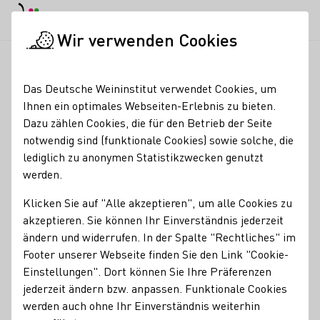
EN
Tagesmodus
Nachtmodus
Haup
Haup
Wir verwenden Cookies
Seminare & Events
Veranstaltungskalender
Wein trifft Sch
Startseite
Das Deutsche Weininstitut verwendet Cookies, um
Ihnen ein optimales Webseiten-Erlebnis zu bieten.
Registrierung erforderlich
Dazu zählen Cookies, die für den Betrieb der Seite
Wein trifft Schokolade -
notwendig sind (funktionale Cookies) sowie solche, die
lediglich zu anonymen Statistikzwecken genutzt
Das Original-
werden.
12.09.26
19:00 Uhr
Klicken Sie auf "Alle akzeptieren", um alle Cookies zu
akzeptieren. Sie können Ihr Einverständnis jederzeit
ändern und widerrufen. In der Spalte "Rechtliches" im
Beginn: 19:00 Uhr
Footer unserer Webseite finden Sie den Link "Cookie-
Einstellungen". Dort können Sie Ihre Präferenzen
Lassen Sie sich entführen in die verführerische Symphonie
jederzeit ändern bzw. anpassen. Funktionale Cookies
von
Wein und Schokolade
.
werden auch ohne Ihr Einverständnis weiterhin
Erleben Sie unsere erlesenen Weine, perfekt abgestimmt