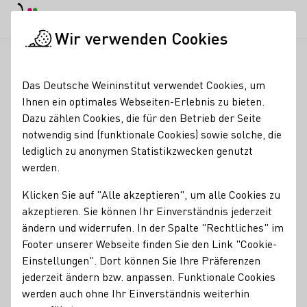
EN
Tagesmodus
Nachtmodus
Haup
Haup
Wir verwenden Cookies
Seminare & Events
Veranstaltungskalender
SEKT.GENUSS t
Startseite
Das Deutsche Weininstitut verwendet Cookies, um
Ihnen ein optimales Webseiten-Erlebnis zu bieten.
SEKT.GENUSS trifft
Dazu zählen Cookies, die für den Betrieb der Seite
notwendig sind (funktionale Cookies) sowie solche, die
KNABBER.SPASS
lediglich zu anonymen Statistikzwecken genutzt
werden.
Auf einem kleinen Genießer-Rundgang durchs Weingut
Klicken Sie auf "Alle akzeptieren", um alle Cookies zu
Schloss Sommerhausen verkosten wir fünf Schaumweine
akzeptieren. Sie können Ihr Einverständnis jederzeit
des vielfach ausgezeichneten Betriebs. Wir starten mit
ändern und widerrufen. In der Spalte "Rechtliches" im
zwei Sekten im historischen Keller aus dem Jahr 1435 und
Footer unserer Webseite finden Sie den Link "Cookie-
probieren anschließend drei weitere prickelnde
Einstellungen". Dort können Sie Ihre Präferenzen
Kostbarkeiten im idyllischen Schlosshof. Spannende
jederzeit ändern bzw. anpassen. Funktionale Cookies
Informationen rund um die traditionelle Flaschengärung
werden auch ohne Ihr Einverständnis weiterhin
dürfen dabei natürlich nicht fehlen.