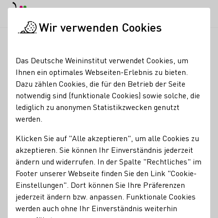
EN
Tagesmodus
Nachtmodus
Haup
Haup
Wir verwenden Cookies
Seminare & Events
Veranstaltungskalender
Auf ein Glas m
Startseite
Das Deutsche Weininstitut verwendet Cookies, um
Ihnen ein optimales Webseiten-Erlebnis zu bieten.
Auf ein Glas mit
Dazu zählen Cookies, die für den Betrieb der Seite
notwendig sind (funktionale Cookies) sowie solche, die
Dorothee am
lediglich zu anonymen Statistikzwecken genutzt
Saarburger Weinufer
werden.
Klicken Sie auf "Alle akzeptieren", um alle Cookies zu
Trefft Dorothee Zilliken persönlich auf ein Glas
akzeptieren. Sie können Ihr Einverständnis jederzeit
SaarRiesling am Saarburger WeinUfer
ändern und widerrufen. In der Spalte "Rechtliches" im
von 16:00 - 18:00 Uhr ist sie vor Ort, musikalische
Footer unserer Webseite finden Sie den Link "Cookie-
Begleitung von Simon Krista und kulinarischer Support
Einstellungen". Dort können Sie Ihre Präferenzen
vom Foodtruck Beef Club.
jederzeit ändern bzw. anpassen. Funktionale Cookies
werden auch ohne Ihr Einverständnis weiterhin
Kulinarik