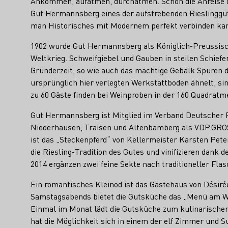
Ankommen, aufatmen, durchatmen. Schon die Anreise du
Gut Hermannsberg eines der aufstrebenden Rieslinggüte
man Historisches mit Modernem perfekt verbinden ka
1902 wurde Gut Hermannsberg als Königlich-Preussisc
Weltkrieg. Schweifgiebel und Gauben in steilen Schi
Gründerzeit, so wie auch das mächtige Gebälk Spuren d
ursprünglich hier verlegten Werkstattboden ähnelt, si
zu 60 Gäste finden bei Weinproben in der 160 Quadratm
Gut Hermannsberg ist Mitglied im Verband Deutscher P
Niederhausen, Traisen und Altenbamberg als VDP.GROSS
ist das „Steckenpferd“ von Kellermeister Karsten Pete
die Riesling-Tradition des Gutes und vinifizieren dank
2014 ergänzen zwei feine Sekte nach traditioneller Fl
Ein romantisches Kleinod ist das Gästehaus von Désirée
Samstagsabends bietet die Gutsküche das „Menü am W
Einmal im Monat lädt die Gutsküche zum kulinarischen
hat die Möglichkeit sich in einem der elf Zimmer und 