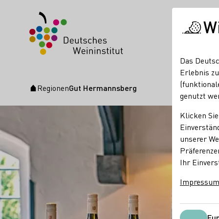
W
Das Deutsc
Erlebnis zu
(funktional
Regionen
Gut Hermannsberg
Startseite
genutzt we
Klicken Sie
Einverständ
unserer Web
Präferenze
Ihr Einvers
Impressu
Fun