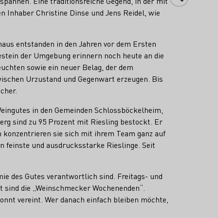
annen. Eine traditionsreiche Gegend, in der mit
n Inhaber Christine Dinse und Jens Reidel, wie
aus entstanden in den Jahren vor dem Ersten
estein der Umgebung erinnern noch heute an die
euchten sowie ein neuer Belag, der dem
 zwischen Urzustand und Gegenwart erzeugen. Bis
cher.
eingutes in den Gemeinden Schlossböckelheim,
g sind zu 95 Prozent mit Riesling bestockt. Er
 konzentrieren sie sich mit ihrem Team ganz auf
n feinste und ausdrucksstarke Rieslinge. Seit
ie des Gutes verantwortlich sind. Freitags- und
ht sind die „Weinschmecker Wochenenden“.
onnt vereint. Wer danach einfach bleiben möchte,