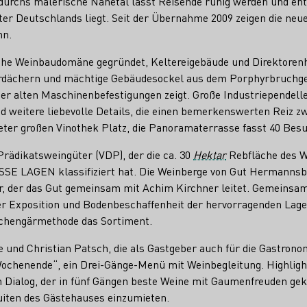
rchs malerische Nahetal lässt Reisende ruhig werden und entsp
r Deutschlands liegt. Seit der Übernahme 2009 zeigen die neue
nn.
he Weinbaudomäne gegründet, Keltereigebäude und Direktorenh
eferdächern und mächtige Gebäudesockel aus dem Porphyrbruchg
er alten Maschinenbefestigungen zeigt. Große Industriependell
nd weitere liebevolle Details, die einen bemerkenswerten Reiz
eter großen Vinothek Platz, die Panoramaterrasse fasst 40 Besu
rädikatsweingüter (VDP), der die ca. 30
Hektar
Rebfläche des W
E LAGEN klassifiziert hat. Die Weinberge von Gut Hermannsber
r, der das Gut gemeinsam mit Achim Kirchner leitet. Gemeinsam
 der Exposition und Bodenbeschaffenheit der hervorragenden Lage
aschengärmethode das Sortiment.
 und Christian Patsch, die als Gastgeber auch für die Gastronom
ochenende“, ein Drei-Gänge-Menü mit Weinbegleitung. Highlig
 Dialog, der in fünf Gängen beste Weine mit Gaumenfreuden gek
Suiten des Gästehauses einzumieten.