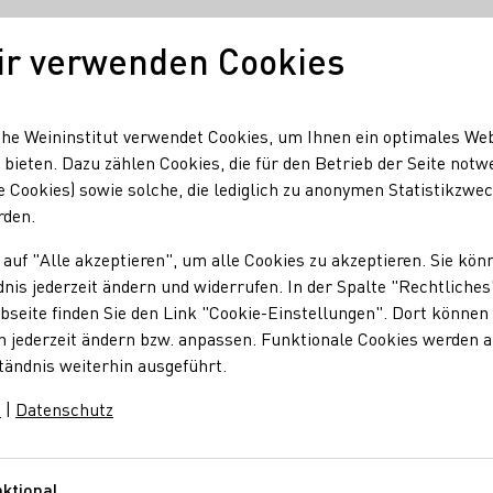
ir verwenden Cookies
Unser Wein
Regionen
Seminare & Event
he Weininstitut verwendet Cookies, um Ihnen ein optimales We
 bieten. Dazu zählen Cookies, die für den Betrieb der Seite notw
e Cookies) sowie solche, die lediglich zu anonymen Statistikzwe
rden.
 auf "Alle akzeptieren", um alle Cookies zu akzeptieren. Sie kön
nis jederzeit ändern und widerrufen. In der Spalte "Rechtliches
seite finden Sie den Link "Cookie-Einstellungen". Dort können 
n jederzeit ändern bzw. anpassen. Funktionale Cookies werden 
tändnis weiterhin ausgeführt.
m
|
Datenschutz
ktional