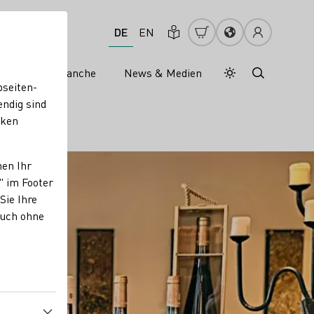
DE
EN
s
Weinbranche
News & Medien
Tagesmodus
Nachtmodus
bseiten-
endig sind
cken
nen Ihr
" im Footer
Sie Ihre
auch ohne