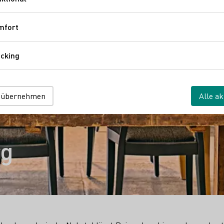
Funktional
mfort
Komfort
cking
Tracking
 übernehmen
Alle ak
rg