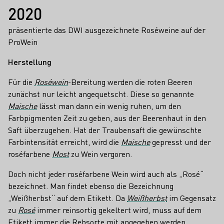
2020
präsentierte das DWI ausgezeichnete Roséweine auf der
ProWein
Herstellung
Für die
Roséwein
-Bereitung werden die roten Beeren
zunächst nur leicht angequetscht. Diese so genannte
Maische
lässt man dann ein wenig ruhen, um den
Farbpigmenten Zeit zu geben, aus der Beerenhaut in den
Saft überzugehen. Hat der Traubensaft die gewünschte
Farbintensität erreicht, wird die
Maische
gepresst und der
roséfarbene
Most
zu Wein vergoren.
Doch nicht jeder roséfarbene Wein wird auch als „Rosé“
bezeichnet. Man findet ebenso die Bezeichnung
„Weißherbst“ auf dem Etikett. Da
Weißherbst
im Gegensatz
zu
Rosé
immer reinsortig gekeltert wird, muss auf dem
Etikett immer die Rebsorte mit angegeben werden.