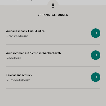
VERANSTALTUNGEN
Weinausschank Bühl-Hütte
Anzei
Brackenheim
Weinsommer auf Schloss Wackerbarth
Anzei
Radebeul
Feierabendschluck
Anzei
Rümmelsheim