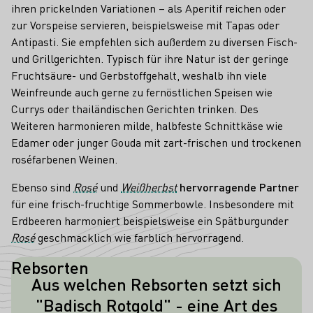
ihren prickelnden Variationen – als Aperitif reichen oder
zur Vorspeise servieren, beispielsweise mit Tapas oder
Antipasti. Sie empfehlen sich außerdem zu diversen Fisch-
und Grillgerichten. Typisch für ihre Natur ist der geringe
Fruchtsäure- und Gerbstoffgehalt, weshalb ihn viele
Weinfreunde auch gerne zu fernöstlichen Speisen wie
Currys oder thailändischen Gerichten trinken. Des
Weiteren harmonieren milde, halbfeste Schnittkäse wie
Edamer oder junger Gouda mit zart-frischen und trockenen
roséfarbenen Weinen.
Ebenso sind
Rosé
und
Weißherbst
hervorragende Partner
für eine frisch-fruchtige Sommerbowle. Insbesondere mit
Erdbeeren harmoniert beispielsweise ein Spätburgunder
Rosé
geschmacklich wie farblich hervorragend.
Rebsorten
Aus welchen Rebsorten setzt sich
Ein "Badisch Rotgold" setzt sich per
"Badisch Rotgold" - eine Art des
Definition aus Grau- und Spätburgunder