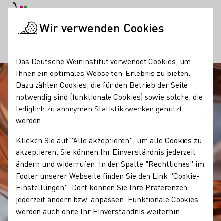
EN
Tagesmodus
Nachtmodus
Haup
Haup
Wir verwenden Cookies
Unser Wein
Wein und Speisen
Drink Pink: Rosé
Startseite
Das Deutsche Weininstitut verwendet Cookies, um
Ihnen ein optimales Webseiten-Erlebnis zu bieten.
Dazu zählen Cookies, die für den Betrieb der Seite
notwendig sind (funktionale Cookies) sowie solche, die
lediglich zu anonymen Statistikzwecken genutzt
werden.
Klicken Sie auf "Alle akzeptieren", um alle Cookies zu
akzeptieren. Sie können Ihr Einverständnis jederzeit
ändern und widerrufen. In der Spalte "Rechtliches" im
Footer unserer Webseite finden Sie den Link "Cookie-
Einstellungen". Dort können Sie Ihre Präferenzen
jederzeit ändern bzw. anpassen. Funktionale Cookies
werden auch ohne Ihr Einverständnis weiterhin