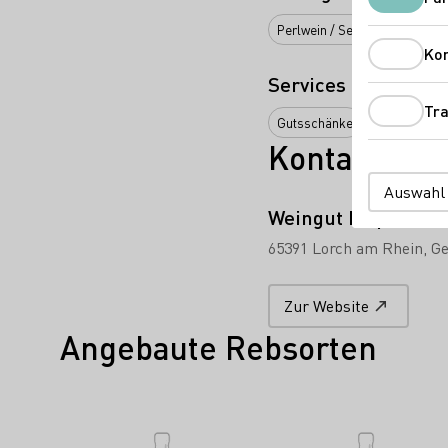
Perlwein / Secco
Sekt
W
Ko
Services
Tra
Gutsschänke
Restaurant
Kontakt
Auswahl
Weingut Laquai
65391 Lorch am Rhein
Ge
Zur Website
Angebaute Rebsorten