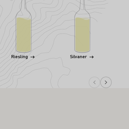
Riesling
Silvaner
Wei