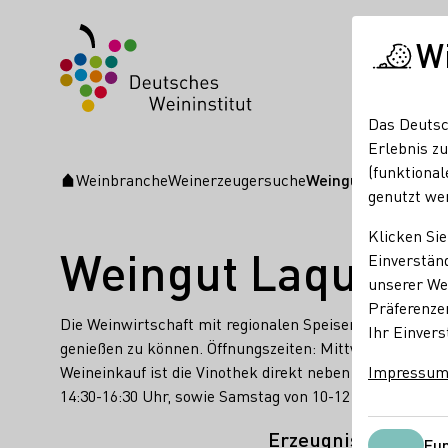
W
Das Deutsc
Erlebnis zu
(funktional
Weinbranche
Weinerzeugersuche
Weingut Laquai
Startseite
genutzt we
Klicken Sie
Weingut Laquai
Einverständ
unserer Web
Präferenze
Die Weinwirtschaft mit regionalen Speisen bietet mitt
Ihr Einvers
genießen zu können. Öffnungszeiten: Mittwoch-Freitag
Weineinkauf ist die Vinothek direkt neben der Weinwirt
Impressu
14:30-16:30 Uhr, sowie Samstag von 10-12 Uhr geöffnet.
Erzeugnisse
Fun