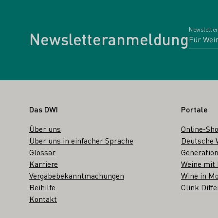
Newsletter
Newsletteranmeldung
Fußbereich
Das DWI
Portale
Über uns
Online-Sh
Über uns in einfacher Sprache
Deutsche 
Glossar
Generation
Karriere
Weine mit
Vergabebekanntmachungen
Wine in Mo
Beihilfe
Clink Diffe
Kontakt