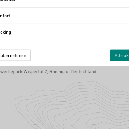
Funktional
ein
Brände / Destillate
mfort
Komfort
cking
Tracking
 übernehmen
Alle ak
werbepark Wispertal 2
Rheingau
Deutschland