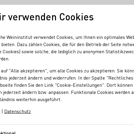
ir verwenden Cookies
Unser Wein
Regionen
Seminare & Event
he Weininstitut verwendet Cookies, um Ihnen ein optimales We
 bieten. Dazu zählen Cookies, die für den Betrieb der Seite notw
e Cookies) sowie solche, die lediglich zu anonymen Statistikzwe
rden.
 auf "Alle akzeptieren", um alle Cookies zu akzeptieren. Sie kön
nis jederzeit ändern und widerrufen. In der Spalte "Rechtliches
seite finden Sie den Link "Cookie-Einstellungen". Dort können 
n jederzeit ändern bzw. anpassen. Funktionale Cookies werden 
en in Lorch einen Anlaufpunkt, um die Weine des Weinguts
tändnis weiterhin ausgeführt.
 ab 17 Uhr, Samstag und Feiertage ab 16 Uhr Zum
schaft von Montag, Mittwoch bis Freitag von 10-12 Uhr,
m
|
Datenschutz
 (Schwalbacher Str. 20, 65391 Lorch)
ktional