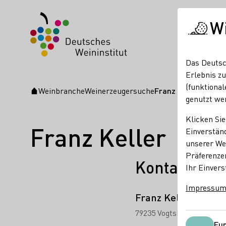
W
Das Deutsc
Erlebnis zu
(funktional
Weinbranche
Weinerzeugersuche
Franz Keller
Startseite
genutzt we
Klicken Sie
Franz Keller
Einverständ
unserer Web
Präferenze
Kontakt
Ihr Einvers
Impressu
Franz Keller
79235 Vogtsburg-Oberber
Fun