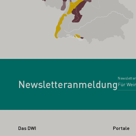
Newsletter
Newsletteranmeldung
Fußbereich
Das DWI
Portale