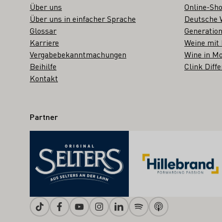
Über uns
Online-Sh
Über uns in einfacher Sprache
Deutsche 
Glossar
Generation
Karriere
Weine mit
Vergabebekanntmachungen
Wine in Mo
Beihilfe
Clink Diffe
Kontakt
Partner
Tiktok
Facebook
Youtube
Instagram
Linkedin
Spotify
Apple