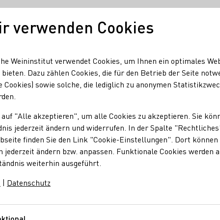
ir verwenden Cookies
Unser Wein
Regionen
Seminare & Event
he Weininstitut verwendet Cookies, um Ihnen ein optimales We
 bieten. Dazu zählen Cookies, die für den Betrieb der Seite notw
e Cookies) sowie solche, die lediglich zu anonymen Statistikzwe
rden.
 auf "Alle akzeptieren", um alle Cookies zu akzeptieren. Sie kön
nis jederzeit ändern und widerrufen. In der Spalte "Rechtliches
seite finden Sie den Link "Cookie-Einstellungen". Dort können 
n jederzeit ändern bzw. anpassen. Funktionale Cookies werden 
tändnis weiterhin ausgeführt.
m
|
Datenschutz
gen
Badbergstraße 23
Baden
Deutschland
ktional