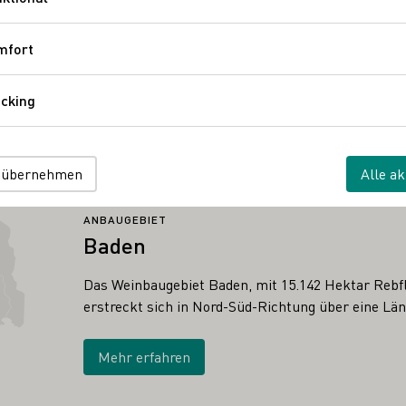
Funktional
mfort
Komfort
cking
Tracking
 übernehmen
Alle ak
ANBAUGEBIET
Baden
Das Weinbaugebiet Baden, mit 15.142 Hektar Rebfl
erstreckt sich in Nord-Süd-Richtung über eine Lä
Mehr erfahren