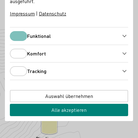
ausgeführt.
54470 Bernkastel-Kues
Saarallee 31
Mosel
Deutschland
Impressum
|
Datenschutz
Telefonnummer
E-Mail-Adresse
Funktional
Zur Website
Funktional
Angebaute Rebsorten
Komfort
Komfort
Tracking
Tracking
Auswahl übernehmen
Alle akzeptieren