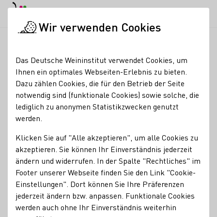
EN
Tagesmodus
Nachtmodus
Haup
Haup
Wir verwenden Cookies
Weinbranche
Weinerzeugersuche
Wwe. Dr. H. Thanisch, Er
Startseite
Das Deutsche Weininstitut verwendet Cookies, um
Ihnen ein optimales Webseiten-Erlebnis zu bieten.
Wwe. Dr. H. Thanisch,
Dazu zählen Cookies, die für den Betrieb der Seite
notwendig sind (funktionale Cookies) sowie solche, die
Erben Thanisch
lediglich zu anonymen Statistikzwecken genutzt
werden.
Erzeugnisse
Klicken Sie auf "Alle akzeptieren", um alle Cookies zu
Sekt
Wein
akzeptieren. Sie können Ihr Einverständnis jederzeit
ändern und widerrufen. In der Spalte "Rechtliches" im
Mitgliedschaften
Footer unserer Webseite finden Sie den Link "Cookie-
VDP - Verband Deutscher Prädikats- und Qualitätsweingüter
Einstellungen". Dort können Sie Ihre Präferenzen
Kontakt
jederzeit ändern bzw. anpassen. Funktionale Cookies
werden auch ohne Ihr Einverständnis weiterhin
Wwe. Dr. H. Thanisch, Erben Thanisch