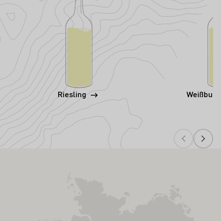
Riesling
Weißbur