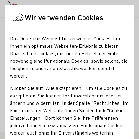
EN
Tagesmodus
Nachtmodus
Haup
Haup
Wir verwenden Cookies
Weinbranche
Weinerzeugersuche
Gut Hermannsberg
Startseite
Das Deutsche Weininstitut verwendet Cookies, um
Ihnen ein optimales Webseiten-Erlebnis zu bieten.
Gut Hermannsberg
Dazu zählen Cookies, die für den Betrieb der Seite
notwendig sind (funktionale Cookies) sowie solche, die
Mitgliedschaften
lediglich zu anonymen Statistikzwecken genutzt
werden.
VDP - Verband Deutscher Prädikats- und Qualitätsweingüter
Klicken Sie auf "Alle akzeptieren", um alle Cookies zu
Services
akzeptieren. Sie können Ihr Einverständnis jederzeit
Straußwirtschaft
ändern und widerrufen. In der Spalte "Rechtliches" im
Footer unserer Webseite finden Sie den Link "Cookie-
Unterkunftsarten
Einstellungen". Dort können Sie Ihre Präferenzen
jederzeit ändern bzw. anpassen. Funktionale Cookies
Gästezimmer
werden auch ohne Ihr Einverständnis weiterhin