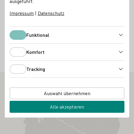
ausgeführt.
Kontakt
Impressum
|
Datenschutz
Hedesheimer-Hof
55271 Stadecken-Elsheim-
Schildweg 2
Rheinhessen
Funktional
Deutschland
Funktional
Instagram
Facebook
Telefonnummer
E-Mail-Adresse
Komfort
Komfort
Zur Website
Tracking
Tracking
Auswahl übernehmen
Alle akzeptieren