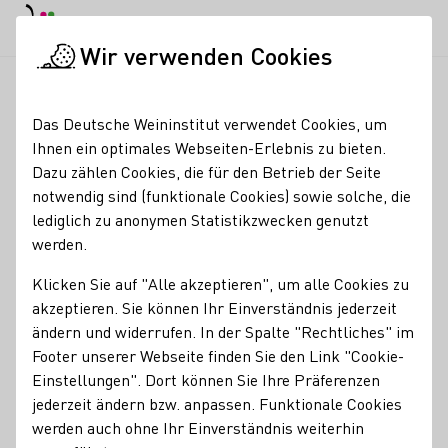
EN
Tagesmodus
Nachtmodus
Haup
Haup
Wir verwenden Cookies
Weinbranche
Weinerzeugersuche
Hedesheimer-Hof
Startseite
Das Deutsche Weininstitut verwendet Cookies, um
Ihnen ein optimales Webseiten-Erlebnis zu bieten.
Hedesheimer-Hof
Dazu zählen Cookies, die für den Betrieb der Seite
notwendig sind (funktionale Cookies) sowie solche, die
Mitgliedschaften
lediglich zu anonymen Statistikzwecken genutzt
werden.
Traditionelle klassische Flaschengärung e.V.
Maxime Herkunft Rheinhessen e.V.
Klicken Sie auf "Alle akzeptieren", um alle Cookies zu
akzeptieren. Sie können Ihr Einverständnis jederzeit
Services
ändern und widerrufen. In der Spalte "Rechtliches" im
Footer unserer Webseite finden Sie den Link "Cookie-
Andere
Einstellungen". Dort können Sie Ihre Präferenzen
jederzeit ändern bzw. anpassen. Funktionale Cookies
Unterkunftsarten
werden auch ohne Ihr Einverständnis weiterhin
Ferienwohnung
Gästezimmer