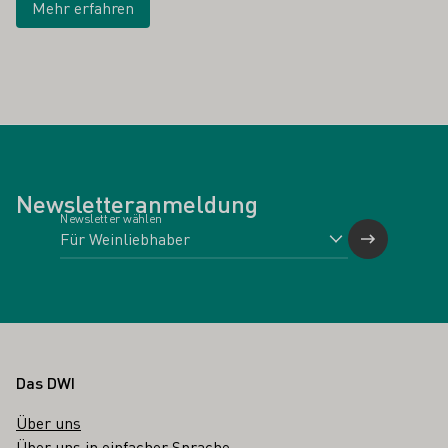
Mehr erfahren
Newsletteranmeldung
Newsletter wählen
Fußbereich
Das DWI
Über uns
Über uns in einfacher Sprache