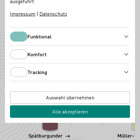
ausgeführt.
Deutschland
Impressum
|
Datenschutz
Facebook
Telefonnummer
E-Mail-Adresse
Zur Website
Funktional
Funktional
Angebaute Rebsorten
Komfort
Komfort
Tracking
Tracking
Auswahl übernehmen
Alle akzeptieren
Spätburgunder
Müller-T