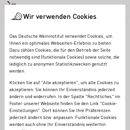
EN
Tagesmodus
Nachtmodus
Haup
Haup
Wir verwenden Cookies
Weinbranche
Weinerzeugersuche
Horst Sauer
Startseite
Das Deutsche Weininstitut verwendet Cookies, um
Ihnen ein optimales Webseiten-Erlebnis zu bieten.
Horst Sauer
Dazu zählen Cookies, die für den Betrieb der Seite
notwendig sind (funktionale Cookies) sowie solche, die
Erzeugnisse
lediglich zu anonymen Statistikzwecken genutzt
werden.
Perlwein / Secco
Sekt
Wein
Traubensaft
Klicken Sie auf "Alle akzeptieren", um alle Cookies zu
Mitgliedschaften
akzeptieren. Sie können Ihr Einverständnis jederzeit
VDP - Verband Deutscher Prädikats- und Qualitätsweingüter
ändern und widerrufen. In der Spalte "Rechtliches" im
Kontakt
Footer unserer Webseite finden Sie den Link "Cookie-
Einstellungen". Dort können Sie Ihre Präferenzen
jederzeit ändern bzw. anpassen. Funktionale Cookies
Horst Sauer
werden auch ohne Ihr Einverständnis weiterhin
97332 Volkach
Bocksbeutelstraße 14
Franken