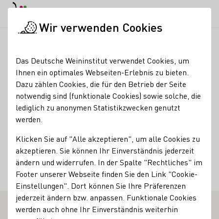
EN
Tagesmodus
Nachtmodus
Haup
Haup
Wir verwenden Cookies
Weinbranche
Weinerzeugersuche
Weinkellerei Meimberg
Startseite
Das Deutsche Weininstitut verwendet Cookies, um
Ihnen ein optimales Webseiten-Erlebnis zu bieten.
Weinkellerei Meimberg
Dazu zählen Cookies, die für den Betrieb der Seite
notwendig sind (funktionale Cookies) sowie solche, die
Kontakt
lediglich zu anonymen Statistikzwecken genutzt
werden.
Weinkellerei Meimberg
Klicken Sie auf "Alle akzeptieren", um alle Cookies zu
48282 Emsdetten-Austum
Austum 47
Franken
akzeptieren. Sie können Ihr Einverständnis jederzeit
Deutschland
ändern und widerrufen. In der Spalte "Rechtliches" im
E-Mail-Adresse
Footer unserer Webseite finden Sie den Link "Cookie-
Einstellungen". Dort können Sie Ihre Präferenzen
jederzeit ändern bzw. anpassen. Funktionale Cookies
werden auch ohne Ihr Einverständnis weiterhin