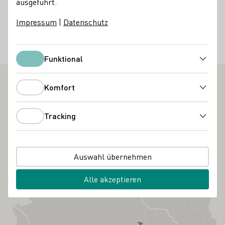
ausgeführt.
Deutschland
Impressum
|
Datenschutz
Facebook
Telefonnummer
E-Mail-Adresse
Zur Website
Funktional
Funktional
Komfort
Komfort
Tracking
Tracking
Auswahl übernehmen
Alle akzeptieren