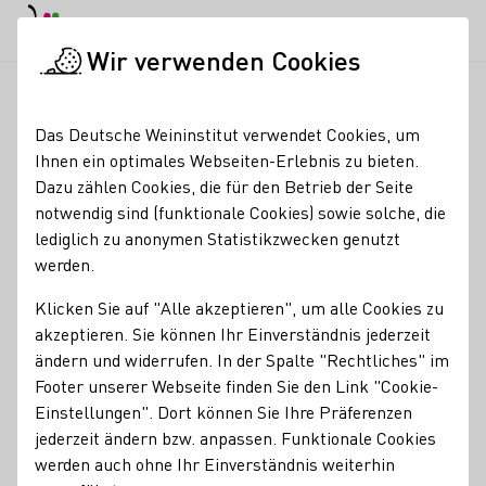
EN
Tagesmodus
Nachtmodus
Haup
Haup
Wir verwenden Cookies
Weinbranche
Weinerzeugersuche
SM SektManukaktur
Startseite
Das Deutsche Weininstitut verwendet Cookies, um
Ihnen ein optimales Webseiten-Erlebnis zu bieten.
SM SektManukaktur
Dazu zählen Cookies, die für den Betrieb der Seite
notwendig sind (funktionale Cookies) sowie solche, die
Erzeugnisse
lediglich zu anonymen Statistikzwecken genutzt
werden.
Perlwein / Secco
Sekt
Klicken Sie auf "Alle akzeptieren", um alle Cookies zu
Mitgliedschaften
akzeptieren. Sie können Ihr Einverständnis jederzeit
Traditionelle klassische Flaschengärung e.V.
ändern und widerrufen. In der Spalte "Rechtliches" im
Kontakt
Footer unserer Webseite finden Sie den Link "Cookie-
Einstellungen". Dort können Sie Ihre Präferenzen
jederzeit ändern bzw. anpassen. Funktionale Cookies
SM SektManukaktur
werden auch ohne Ihr Einverständnis weiterhin
55444 Waldlaubersheim-
Große Heide 2
Rheinhessen