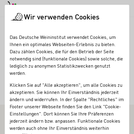
EN
Tagesmodus
Nachtmodus
Haup
Haup
Wir verwenden Cookies
Weinbranche
Weinerzeugersuche
Weinkellerei Kölle
Startseite
Das Deutsche Weininstitut verwendet Cookies, um
Ihnen ein optimales Webseiten-Erlebnis zu bieten.
Weinkellerei Kölle
Dazu zählen Cookies, die für den Betrieb der Seite
notwendig sind (funktionale Cookies) sowie solche, die
Kontakt
lediglich zu anonymen Statistikzwecken genutzt
werden.
Weinkellerei Kölle
Klicken Sie auf "Alle akzeptieren", um alle Cookies zu
74357 Bönnigheim-
Schmiedsberger Weg 38
Württemberg
akzeptieren. Sie können Ihr Einverständnis jederzeit
Deutschland
ändern und widerrufen. In der Spalte "Rechtliches" im
Footer unserer Webseite finden Sie den Link "Cookie-
Einstellungen". Dort können Sie Ihre Präferenzen
jederzeit ändern bzw. anpassen. Funktionale Cookies
werden auch ohne Ihr Einverständnis weiterhin