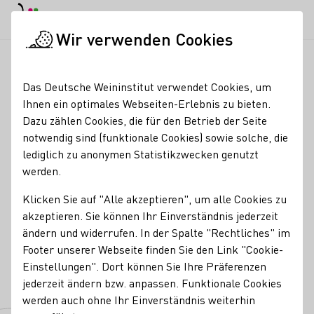
EN
Tagesmodus
Nachtmodus
Haup
Haup
Wir verwenden Cookies
Weinbranche
Weinerzeugersuche
Weingut Karthäuserhof K
Startseite
Das Deutsche Weininstitut verwendet Cookies, um
Ihnen ein optimales Webseiten-Erlebnis zu bieten.
Weingut Karthäuserhof
Dazu zählen Cookies, die für den Betrieb der Seite
notwendig sind (funktionale Cookies) sowie solche, die
KG
lediglich zu anonymen Statistikzwecken genutzt
werden.
Mitgliedschaften
Klicken Sie auf "Alle akzeptieren", um alle Cookies zu
VDP - Verband Deutscher Prädikats- und Qualitätsweingüter
akzeptieren. Sie können Ihr Einverständnis jederzeit
FAIR'N GREEN e.V
ändern und widerrufen. In der Spalte "Rechtliches" im
Kontakt
Footer unserer Webseite finden Sie den Link "Cookie-
Einstellungen". Dort können Sie Ihre Präferenzen
Weingut Karthäuserhof KG
jederzeit ändern bzw. anpassen. Funktionale Cookies
54292 Trier
Karthäuser Hof
Mosel
Deutschland
werden auch ohne Ihr Einverständnis weiterhin