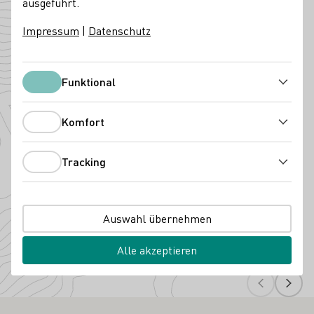
ausgeführt.
Angebaute Rebsorten
Impressum
|
Datenschutz
Funktional
Funktional
Komfort
Komfort
Tracking
Tracking
Auswahl übernehmen
Riesling
Pinot B
Alle akzeptieren