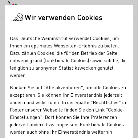
EN
Tagesmodus
Nachtmodus
Haup
Haup
Wir verwenden Cookies
Weinbranche
Weinerzeugersuche
Weingut Rudolf May
Startseite
Das Deutsche Weininstitut verwendet Cookies, um
Ihnen ein optimales Webseiten-Erlebnis zu bieten.
Weingut Rudolf May
Dazu zählen Cookies, die für den Betrieb der Seite
notwendig sind (funktionale Cookies) sowie solche, die
Erzeugnisse
lediglich zu anonymen Statistikzwecken genutzt
werden.
Bio
Klicken Sie auf "Alle akzeptieren", um alle Cookies zu
Mitgliedschaften
akzeptieren. Sie können Ihr Einverständnis jederzeit
Naturland - Verband für ökologischen Landbau e.V.
ändern und widerrufen. In der Spalte "Rechtliches" im
Footer unserer Webseite finden Sie den Link "Cookie-
VDP - Verband Deutscher Prädikats- und Qualitätsweingüter
Einstellungen". Dort können Sie Ihre Präferenzen
Kontakt
jederzeit ändern bzw. anpassen. Funktionale Cookies
werden auch ohne Ihr Einverständnis weiterhin
Weingut Rudolf May