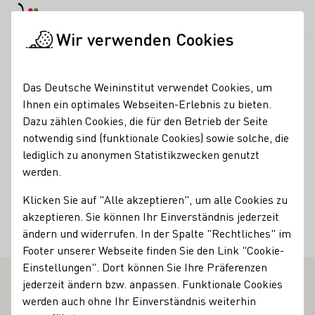
EN
Tagesmodus
Nachtmodus
Haup
Haup
Wir verwenden Cookies
Weinbranche
Weinerzeugersuche
Weinhaus Dönnhoff Gmb
Startseite
Das Deutsche Weininstitut verwendet Cookies, um
Ihnen ein optimales Webseiten-Erlebnis zu bieten.
Weinhaus Dönnhoff
Dazu zählen Cookies, die für den Betrieb der Seite
notwendig sind (funktionale Cookies) sowie solche, die
GmbH
lediglich zu anonymen Statistikzwecken genutzt
werden.
Kontakt
Klicken Sie auf "Alle akzeptieren", um alle Cookies zu
Weinhaus Dönnhoff GmbH
akzeptieren. Sie können Ihr Einverständnis jederzeit
Oberhausen an der Nahe
Nahe
Deutschland
ändern und widerrufen. In der Spalte "Rechtliches" im
Footer unserer Webseite finden Sie den Link "Cookie-
Einstellungen". Dort können Sie Ihre Präferenzen
jederzeit ändern bzw. anpassen. Funktionale Cookies
werden auch ohne Ihr Einverständnis weiterhin