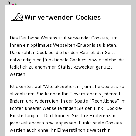
EN
Tagesmodus
Nachtmodus
Haup
Haup
Wir verwenden Cookies
Weinbranche
Weinerzeugersuche
WeinSchmiede
Startseite
Das Deutsche Weininstitut verwendet Cookies, um
Ihnen ein optimales Webseiten-Erlebnis zu bieten.
WeinSchmiede
Dazu zählen Cookies, die für den Betrieb der Seite
notwendig sind (funktionale Cookies) sowie solche, die
Erzeugnisse
lediglich zu anonymen Statistikzwecken genutzt
werden.
Glühwein
Sekt
Vegan
Wein
Roséwein
Weinschorle
Klicken Sie auf "Alle akzeptieren", um alle Cookies zu
Mitgliedschaften
akzeptieren. Sie können Ihr Einverständnis jederzeit
Württemberger Weingüter e.V
ändern und widerrufen. In der Spalte "Rechtliches" im
Footer unserer Webseite finden Sie den Link "Cookie-
Wein.Im.Puls – Junges Württemberg eG
Einstellungen". Dort können Sie Ihre Präferenzen
Kontakt
jederzeit ändern bzw. anpassen. Funktionale Cookies
werden auch ohne Ihr Einverständnis weiterhin
WeinSchmiede