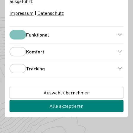
ausgeführt.
74679 Weißbach
Halberger Straße
Württemberg
Deutschland
Impressum
|
Datenschutz
Angebaute Rebsorten
Funktional
Funktional
Komfort
Komfort
Tracking
Tracking
Auswahl übernehmen
Alle akzeptieren
Spätburgunder
Muskat