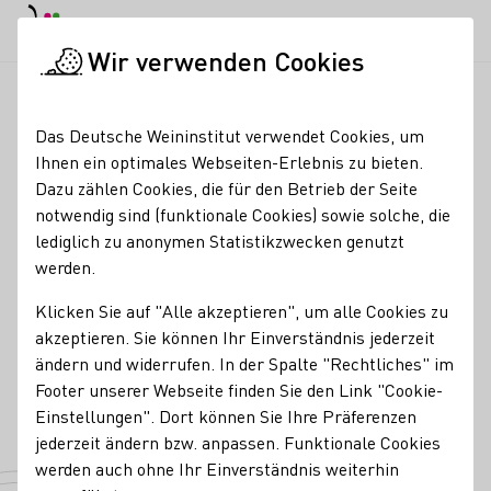
EN
Tagesmodus
Nachtmodus
Haup
Haup
Wir verwenden Cookies
Weinbranche
Weinerzeugersuche
Weinbau Hartmut Scheurin
Startseite
Das Deutsche Weininstitut verwendet Cookies, um
Ihnen ein optimales Webseiten-Erlebnis zu bieten.
Weinbau Hartmut
Dazu zählen Cookies, die für den Betrieb der Seite
notwendig sind (funktionale Cookies) sowie solche, die
Scheuring -
lediglich zu anonymen Statistikzwecken genutzt
der.trockene.franke
werden.
Klicken Sie auf "Alle akzeptieren", um alle Cookies zu
Kontakt
akzeptieren. Sie können Ihr Einverständnis jederzeit
ändern und widerrufen. In der Spalte "Rechtliches" im
Weinbau Hartmut Scheuring - der.trockene.franke
Footer unserer Webseite finden Sie den Link "Cookie-
97486 Königsberg
Marienstraße 24
Franken
Deutschland
Einstellungen". Dort können Sie Ihre Präferenzen
jederzeit ändern bzw. anpassen. Funktionale Cookies
E-Mail-Adresse
werden auch ohne Ihr Einverständnis weiterhin