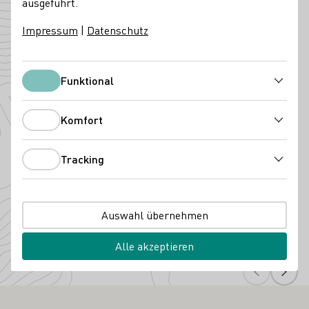
ausgeführt.
Angebaute Rebsorten
Impressum
|
Datenschutz
Funktional
Funktional
Komfort
Komfort
Tracking
Tracking
Müller-Thurgau
Silva
Auswahl übernehmen
Alle akzeptieren