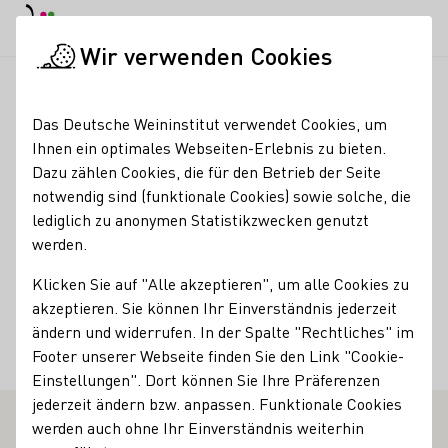
EN
Tagesmodus
Nachtmodus
Haup
Haup
Wir verwenden Cookies
Weinbranche
Weinerzeugersuche
Weingut Bernard Pawis 
Startseite
Das Deutsche Weininstitut verwendet Cookies, um
Ihnen ein optimales Webseiten-Erlebnis zu bieten.
Weingut Bernard Pawis
Dazu zählen Cookies, die für den Betrieb der Seite
notwendig sind (funktionale Cookies) sowie solche, die
GbR
lediglich zu anonymen Statistikzwecken genutzt
werden.
Kontakt
Klicken Sie auf "Alle akzeptieren", um alle Cookies zu
Weingut Bernard Pawis GbR
akzeptieren. Sie können Ihr Einverständnis jederzeit
06632 Freyburg (Unstrut)-Zscheiplitz
Auf dem Gut 2
ändern und widerrufen. In der Spalte "Rechtliches" im
Saale-Unstrut
Deutschland
Footer unserer Webseite finden Sie den Link "Cookie-
Einstellungen". Dort können Sie Ihre Präferenzen
jederzeit ändern bzw. anpassen. Funktionale Cookies
werden auch ohne Ihr Einverständnis weiterhin