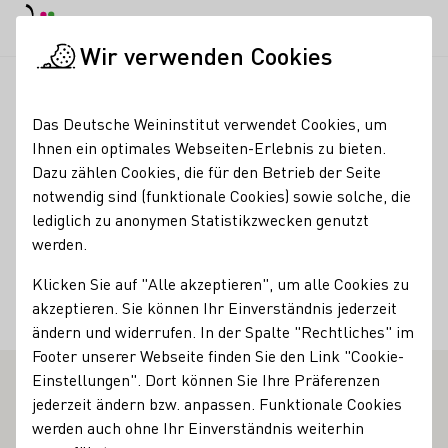
EN
Tagesmodus
Nachtmodus
Haup
Haup
Wir verwenden Cookies
Weinbranche
Weinerzeugersuche
Frank John
Startseite
Das Deutsche Weininstitut verwendet Cookies, um
Ihnen ein optimales Webseiten-Erlebnis zu bieten.
Frank John
Dazu zählen Cookies, die für den Betrieb der Seite
notwendig sind (funktionale Cookies) sowie solche, die
Kontakt
lediglich zu anonymen Statistikzwecken genutzt
werden.
Frank John
Klicken Sie auf "Alle akzeptieren", um alle Cookies zu
67435 Neustadt an der Weinstraße-Königsbach
akzeptieren. Sie können Ihr Einverständnis jederzeit
Hirschhornring 34
Pfalz
Deutschland
ändern und widerrufen. In der Spalte "Rechtliches" im
Footer unserer Webseite finden Sie den Link "Cookie-
Einstellungen". Dort können Sie Ihre Präferenzen
jederzeit ändern bzw. anpassen. Funktionale Cookies
werden auch ohne Ihr Einverständnis weiterhin