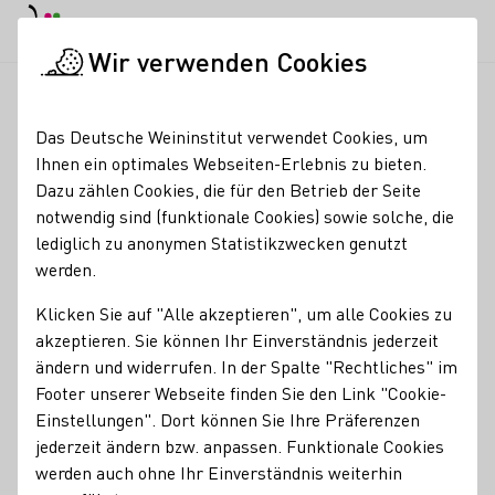
EN
Tagesmodus
Nachtmodus
Haup
Haup
Wir verwenden Cookies
Weinbranche
Weinerzeugersuche
Öko-Weingut Zang
Startseite
Das Deutsche Weininstitut verwendet Cookies, um
Ihnen ein optimales Webseiten-Erlebnis zu bieten.
Öko-Weingut Zang
Dazu zählen Cookies, die für den Betrieb der Seite
notwendig sind (funktionale Cookies) sowie solche, die
Erzeugnisse
lediglich zu anonymen Statistikzwecken genutzt
werden.
Bio
Orange
Perlwein / Secco
Vegan
Wein
Klicken Sie auf "Alle akzeptieren", um alle Cookies zu
Mitgliedschaften
akzeptieren. Sie können Ihr Einverständnis jederzeit
Naturland - Verband für ökologischen Landbau e.V.
ändern und widerrufen. In der Spalte "Rechtliches" im
Footer unserer Webseite finden Sie den Link "Cookie-
Fränkische Ökowinzer und -weingüter e.V. FÖW
Einstellungen". Dort können Sie Ihre Präferenzen
jederzeit ändern bzw. anpassen. Funktionale Cookies
Besondere Angebote
werden auch ohne Ihr Einverständnis weiterhin
Besondere Keller
Gruppenbesuche