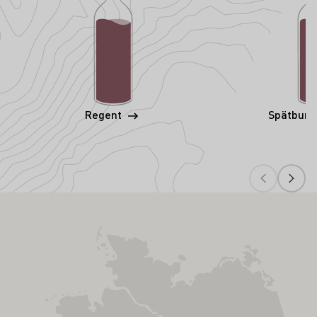
Regent
Spätbur