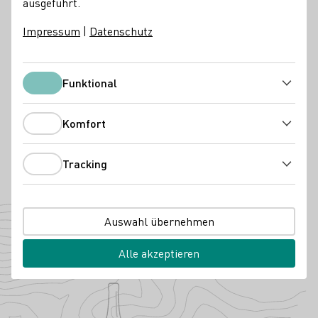
ausgeführt.
Lesehelfer für eine Saison einstellen
Sommelier-Tasting
Impressum
|
Datenschutz
Weinprobe im Weinberg
Kontakt
Funktional
Funktional
Öko-Weingut Zang
97334 Nordheim am Main
Kreuzbergstraße 2
Franken
Komfort
Deutschland
Komfort
Instagram
Facebook
Telefonnummer
E-Mail-Adresse
Tracking
Tracking
Zur Website
Auswahl übernehmen
Angebaute Rebsorten
Alle akzeptieren