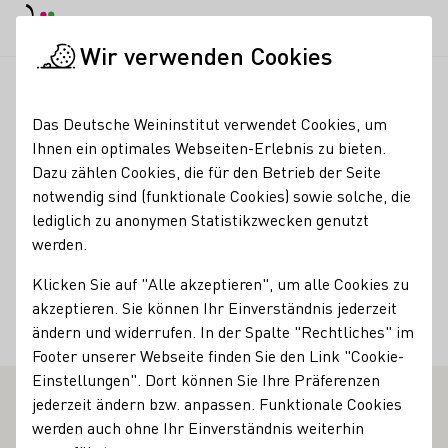
EN
Tagesmodus
Nachtmodus
Haup
Haup
Wir verwenden Cookies
Weinbranche
Weinerzeugersuche
Pfaffenweiler Weinhaus
Startseite
Das Deutsche Weininstitut verwendet Cookies, um
Ihnen ein optimales Webseiten-Erlebnis zu bieten.
Pfaffenweiler Weinhaus
Dazu zählen Cookies, die für den Betrieb der Seite
notwendig sind (funktionale Cookies) sowie solche, die
GmbH
lediglich zu anonymen Statistikzwecken genutzt
werden.
Kontakt
Klicken Sie auf "Alle akzeptieren", um alle Cookies zu
Pfaffenweiler Weinhaus GmbH
akzeptieren. Sie können Ihr Einverständnis jederzeit
79292 Pfaffenweiler
Weinstraße 40
Baden
Deutschland
ändern und widerrufen. In der Spalte "Rechtliches" im
Footer unserer Webseite finden Sie den Link "Cookie-
Einstellungen". Dort können Sie Ihre Präferenzen
jederzeit ändern bzw. anpassen. Funktionale Cookies
werden auch ohne Ihr Einverständnis weiterhin