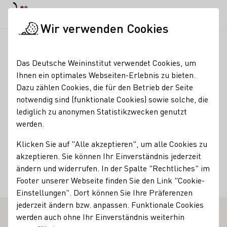
EN
Tagesmodus
Nachtmodus
Haup
Haup
Wir verwenden Cookies
Weinbranche
Weinerzeugersuche
Peter und Martin Acker 
Startseite
Das Deutsche Weininstitut verwendet Cookies, um
Ihnen ein optimales Webseiten-Erlebnis zu bieten.
Peter und Martin Acker
Dazu zählen Cookies, die für den Betrieb der Seite
notwendig sind (funktionale Cookies) sowie solche, die
GbR
lediglich zu anonymen Statistikzwecken genutzt
werden.
Kontakt
Klicken Sie auf "Alle akzeptieren", um alle Cookies zu
Peter und Martin Acker GbR
akzeptieren. Sie können Ihr Einverständnis jederzeit
55294 Bodenheim
Rheinallee 102
Rheinhessen
ändern und widerrufen. In der Spalte "Rechtliches" im
Deutschland
Footer unserer Webseite finden Sie den Link "Cookie-
Einstellungen". Dort können Sie Ihre Präferenzen
jederzeit ändern bzw. anpassen. Funktionale Cookies
werden auch ohne Ihr Einverständnis weiterhin