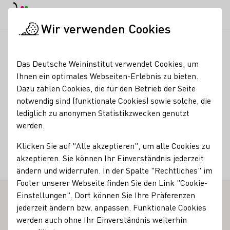
EN
Tagesmodus
Nachtmodus
Haup
Haup
Wir verwenden Cookies
Weinbranche
Weinerzeugersuche
Hendriks & Fürst Weine
Startseite
Das Deutsche Weininstitut verwendet Cookies, um
Ihnen ein optimales Webseiten-Erlebnis zu bieten.
Hendriks & Fürst Weine
Dazu zählen Cookies, die für den Betrieb der Seite
notwendig sind (funktionale Cookies) sowie solche, die
Kontakt
lediglich zu anonymen Statistikzwecken genutzt
werden.
Hendriks & Fürst Weine
Klicken Sie auf "Alle akzeptieren", um alle Cookies zu
88149 Nonnenhorn
Mauthausstraße 1
Baden
akzeptieren. Sie können Ihr Einverständnis jederzeit
Deutschland
ändern und widerrufen. In der Spalte "Rechtliches" im
Footer unserer Webseite finden Sie den Link "Cookie-
Einstellungen". Dort können Sie Ihre Präferenzen
jederzeit ändern bzw. anpassen. Funktionale Cookies
werden auch ohne Ihr Einverständnis weiterhin