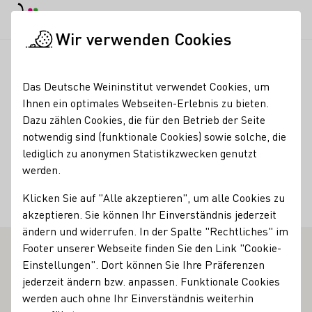
EN
Tagesmodus
Nachtmodus
Haup
Haup
Wir verwenden Cookies
Weinbranche
Weinerzeugersuche
Weingut Kron
Startseite
Das Deutsche Weininstitut verwendet Cookies, um
Ihnen ein optimales Webseiten-Erlebnis zu bieten.
Weingut Kron
Dazu zählen Cookies, die für den Betrieb der Seite
notwendig sind (funktionale Cookies) sowie solche, die
Kontakt
lediglich zu anonymen Statistikzwecken genutzt
werden.
Weingut Kron
Klicken Sie auf "Alle akzeptieren", um alle Cookies zu
67550 Worms
Rheinbergstraße
Rheinhessen
Deutschland
akzeptieren. Sie können Ihr Einverständnis jederzeit
ändern und widerrufen. In der Spalte "Rechtliches" im
Footer unserer Webseite finden Sie den Link "Cookie-
Einstellungen". Dort können Sie Ihre Präferenzen
jederzeit ändern bzw. anpassen. Funktionale Cookies
werden auch ohne Ihr Einverständnis weiterhin