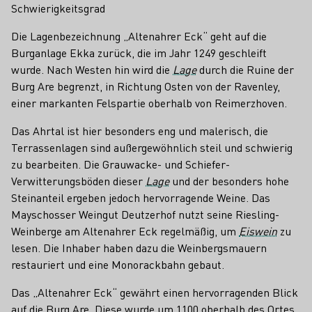
Schwierigkeitsgrad
Die Lagenbezeichnung „Altenahrer Eck“ geht auf die
Burganlage Ekka zurück, die im Jahr 1249 geschleift
wurde. Nach Westen hin wird die
Lage
durch die Ruine der
Burg Are begrenzt, in Richtung Osten von der Ravenley,
einer markanten Felspartie oberhalb von Reimerzhoven.
Das Ahrtal ist hier besonders eng und malerisch, die
Terrassenlagen sind außergewöhnlich steil und schwierig
zu bearbeiten. Die Grauwacke- und Schiefer-
Verwitterungsböden dieser
Lage
und der besonders hohe
Steinanteil ergeben jedoch hervorragende Weine. Das
Mayschosser Weingut Deutzerhof nutzt seine Riesling-
Weinberge am Altenahrer Eck regelmäßig, um
Eiswein
zu
lesen. Die Inhaber haben dazu die Weinbergsmauern
restauriert und eine Monorackbahn gebaut.
Das „Altenahrer Eck“ gewährt einen hervorragenden Blick
auf die Burg Are. Diese wurde um 1100 oberhalb des Ortes