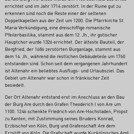
errichtet und im Jahr 1714 zerstört. In der Ruine gut zu
erkennen sind noch die Reste einer der seltenen
Doppelkapellen aus der Zeit um 1200. Die Pfarrkirche St.
Maria Verkündigung, eine dreischiffige romanische
Pfeilerbasilika, stammt aus dem 12. Jh., ihr gotischer
Hauptchor wurde 1326 errichtet. Der älteste Bauteil, der
Bergfried, der 1686 zerstörten Burganlage, stammt aus
dem 14. Jh., während die restlichen Gebäudeteile um 1760
entstanden sind. Schon seit dem vergangenen Jahrhundert
ist Altenahr ein beliebtes Ausflugs- und Urlaubsziel. Das
Gebiet um Altenahr war schon in fränkischer Zeit
besiedelt.
Der Ort Altenahr entstand erst im Anschluss an den Bau
der Burg Are durch den Grafen Theoderich I von Are um
1100. 1246 schenkte Friedrich von Are-Hochstaden, Propst
zu Xanten, mit Zustimmung seines Bruders Konrad,
Erzbischof von Köln, Burg und Grafenschaft Are dem
Erzstift von Köln. Die Grafschaft wurde Kurkölnisches Amt