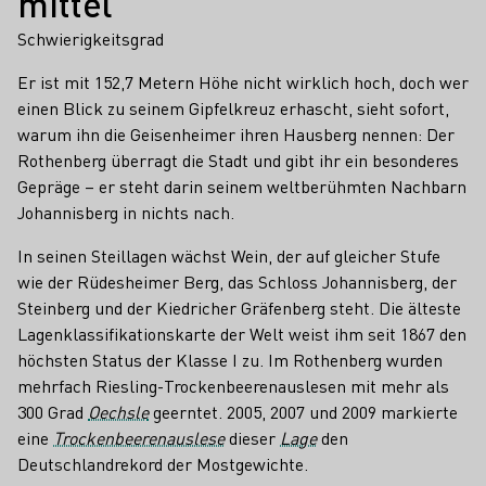
mittel
Schwierigkeitsgrad
Er ist mit 152,7 Metern Höhe nicht wirklich hoch, doch wer
einen Blick zu seinem Gipfelkreuz erhascht, sieht sofort,
warum ihn die Geisenheimer ihren Hausberg nennen: Der
Rothenberg überragt die Stadt und gibt ihr ein besonderes
Gepräge – er steht darin seinem weltberühmten Nachbarn
Johannisberg in nichts nach.
In seinen Steillagen wächst Wein, der auf gleicher Stufe
wie der Rüdesheimer Berg, das Schloss Johannisberg, der
Steinberg und der Kiedricher Gräfenberg steht. Die älteste
Lagenklassifikationskarte der Welt weist ihm seit 1867 den
höchsten Status der Klasse I zu. Im Rothenberg wurden
mehrfach Riesling-Trockenbeerenauslesen mit mehr als
300 Grad
Oechsle
geerntet. 2005, 2007 und 2009 markierte
eine
Trockenbeerenauslese
dieser
Lage
den
Deutschlandrekord der Mostgewichte.