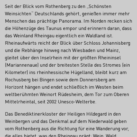
Seit der Blick vom Rothenberg zu den „Schönsten
Weinsichten“ Deutschlands gehört, genießen immer mehr
Menschen das prächtige Panorama. Im Norden recken sich
die Höhenzüge des Taunus empor und erinnern daran, dass
das Weinland Rheingau eigentlich ein Waldland ist.
Rheinaufwärts reicht der Blick über Schloss Johannisberg
und die Rebhänge hinweg nach Wiesbaden und Mainz,
gleitet über den Inselrhein mit der größten Rheininsel
(Mariannenaue) und der breitesten Stelle des Stromes (ein
Kilometer) ins rheinhessische Hügelland, bleibt kurz am
Rochusberg bei Bingen sowie dem Donnersberg am
Horizont hängen und endet schließlich im Westen beim
weltberühmten Weinort Rüdesheim, dem Tor zum Oberen
Mittelrheintal, seit 2002 Unesco-Welterbe.
Das Benediktinerkloster der Heiligen Hildegard in den
Weinbergen und das Denkmal auf dem Niederwald geben
vom Rothenberg aus die Richtung für eine Wanderung vor,
die alles bietet, was den Rheingau prägt: Wein, Wald,