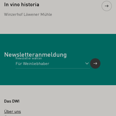
In vino historia
Winzerhof Löwener Mühle
Newsletteranmeldung
Newsletter wählen
Fußbereich
Das DWI
Über uns