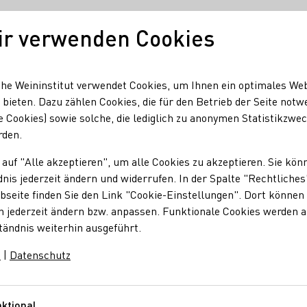
ir verwenden Cookies
Unser Wein
Regionen
Seminare & Event
he Weininstitut verwendet Cookies, um Ihnen ein optimales We
 bieten. Dazu zählen Cookies, die für den Betrieb der Seite notw
e Cookies) sowie solche, die lediglich zu anonymen Statistikzwe
rden.
 auf "Alle akzeptieren", um alle Cookies zu akzeptieren. Sie kön
nis jederzeit ändern und widerrufen. In der Spalte "Rechtliches
seite finden Sie den Link "Cookie-Einstellungen". Dort können 
n jederzeit ändern bzw. anpassen. Funktionale Cookies werden 
tändnis weiterhin ausgeführt.
m
|
Datenschutz
ktional