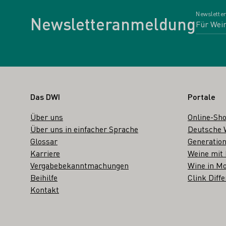
Newsletter
Newsletteranmeldung
Fußbereich
Das DWI
Portale
Über uns
Online-Sh
Über uns in einfacher Sprache
Deutsche 
Glossar
Generation
Karriere
Weine mit
Vergabebekanntmachungen
Wine in Mo
Beihilfe
Clink Diffe
Kontakt