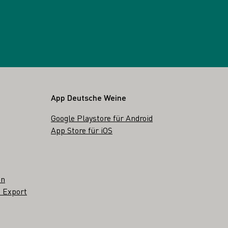
App Deutsche Weine
Google Playstore für Android
App Store für iOS
en
 Export