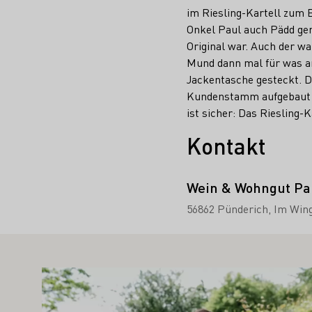
im Riesling-Kartell zum 
Onkel Paul auch Pädd gen
Original war. Auch der w
Mund dann mal für was an
Jackentasche gesteckt. D
Kundenstamm aufgebaut ha
ist sicher: Das Riesling-
Kontakt
Wein & Wohngut Pa
56862 Pünderich
Im Wing
TE SIE AUCH INTERESSIEREN
Mehr erfahren