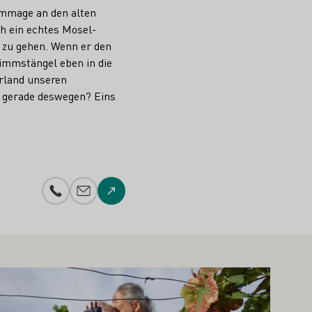
ommage an den alten
h ein echtes Mosel-
 zu gehen. Wenn er den
immstängel eben in die
rland unseren
t gerade deswegen? Eins
Telefonnummer
E-Mail-Adresse
Zur Website
hr erfahren