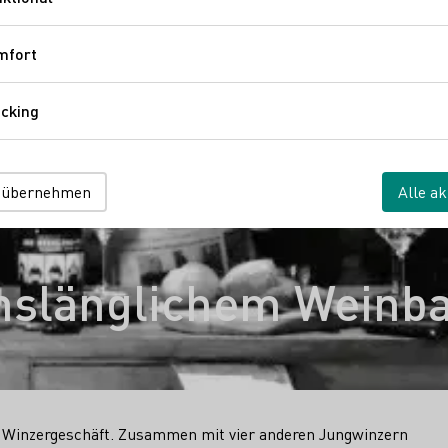
Funktional
mfort
Komfort
cking
Tracking
 übernehmen
Alle ak
benslänglichem Weinb
 Winzergeschäft. Zusammen mit vier anderen Jungwinzern