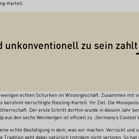
ng-Kartell.
Zitate
 unkonventionell zu sein zahlt
 wenigen echten Schurken im Winzergeschäft. Zusammen mit vi
as berühmt-berüchtigte Riesling-Kartell. Ihr Ziel: Die Monopol
therrschaft. Der erste Schritt dorthin wurde in diesem Jahr be
ée
aus den sechs Weinbergen ist offiziell zu „Germany’s Coolest
 eine echte Bestätigung in dem, was wir machen. Verrückt und u
re Tradition geht dabei natürlich trotzdem nicht verloren. So ha