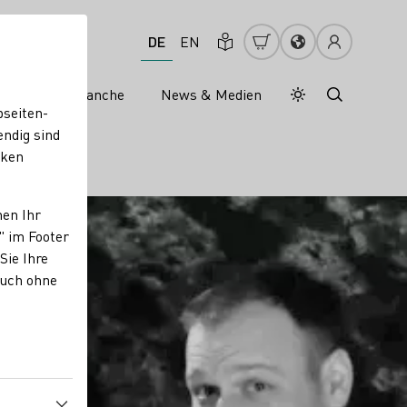
DE
EN
s
Weinbranche
News & Medien
Tagesmodus
Nachtmodus
bseiten-
endig sind
cken
nen Ihr
" im Footer
Sie Ihre
auch ohne