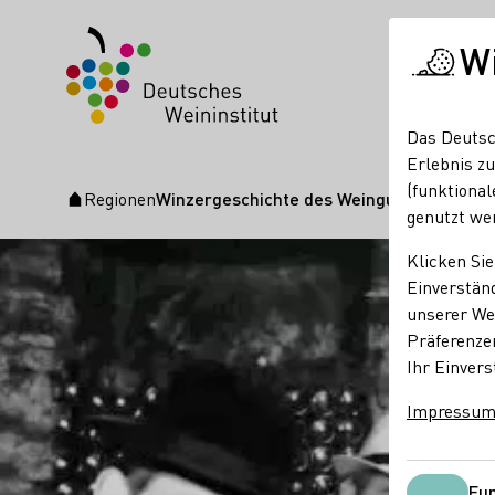
W
Das Deutsc
Erlebnis zu
(funktional
Regionen
Winzergeschichte des Weingut Paulushof
Startseite
genutzt we
Klicken Sie
Einverständ
unserer Web
Präferenze
Ihr Einvers
Impressu
Fun