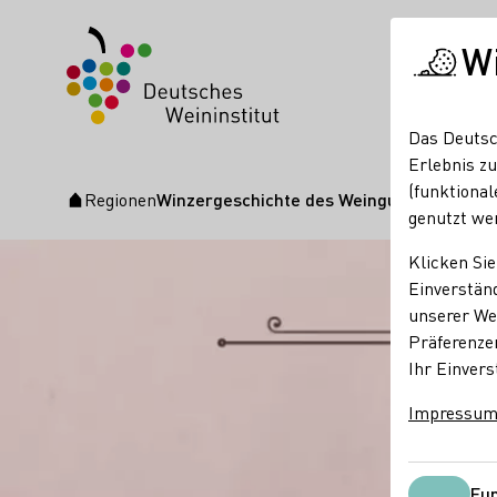
W
Das Deutsc
Erlebnis zu
(funktional
Regionen
Winzergeschichte des Weingut Lehmann
Startseite
genutzt we
Klicken Sie
Einverständ
unserer Web
Präferenze
Ihr Einvers
Impressu
Fun