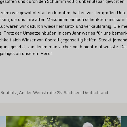
bgesoffen und durch den Schlamm völlig unbenutzbar geworden.
tzdem wie gewohnt starten konnten, hatten wir der großen Unt
nken, die uns ihre alten Maschinen einfach schenkten und somit
lut waren wir dadurch wieder einsatz- und verkaufsfähig. Die m
. Trotz der Umsatzeinbußen in dem Jahr war es für uns bemer
hkeit sich Winzer von überall gegenseitig helfen. Steckt jemand
gung gesetzt, von denen man vorher noch nicht mal wusste. Da
gartiges an unserem Beruf.
Seußlitz
An der Weinstraße 28
Sachsen
Deutschland
Mehr erfahren
Me