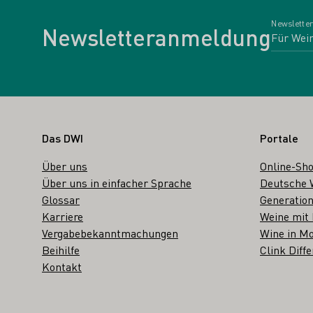
Newsletter
Newsletteranmeldung
Fußbereich
Das DWI
Portale
Über uns
Online-Sh
Über uns in einfacher Sprache
Deutsche 
Glossar
Generation
Karriere
Weine mit
Vergabebekanntmachungen
Wine in Mo
Beihilfe
Clink Diffe
Kontakt