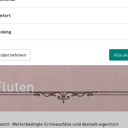
Funktional
mfort
Komfort
cking
Tracking
 übernehmen
Alle ak
Fluten
tzt. Wetterbedingte Ernteausfälle sind deshalb eigentlich