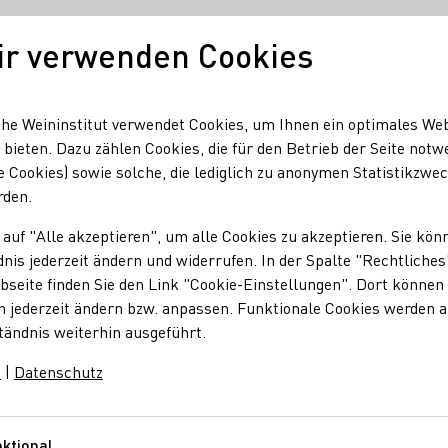
ir verwenden Cookies
Unser Wein
Regionen
Seminare & Event
he Weininstitut verwendet Cookies, um Ihnen ein optimales We
 bieten. Dazu zählen Cookies, die für den Betrieb der Seite notw
e Cookies) sowie solche, die lediglich zu anonymen Statistikzwe
rden.
 auf "Alle akzeptieren", um alle Cookies zu akzeptieren. Sie kön
nis jederzeit ändern und widerrufen. In der Spalte "Rechtliches
seite finden Sie den Link "Cookie-Einstellungen". Dort können 
n jederzeit ändern bzw. anpassen. Funktionale Cookies werden 
tändnis weiterhin ausgeführt.
m
|
Datenschutz
ktional