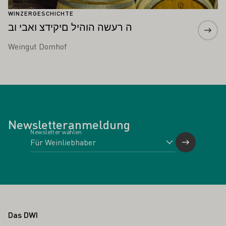
WINZERGESCHICHTE
ה רעשה הוהיל םיקידצ ואבי וב
Weingut Domhof
Newsletteranmeldung
Newsletter wählen
Fußbereich
Das DWI