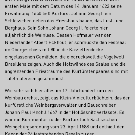
ersten Male mit dem Datum des 14. Januars 1622 seine
Erwähnung. 1650 ließ Kurfürst Johann Georg I. ein
Schlösschen neben das Presshaus bauen, das Lust- und
Berghaus. Sein Sohn Johann Georg II. feierte hier
alljährlich die Weinlese. Dessen Hofmaler war der
Niederländer Albert Eckhout, er schmückte den Festsaal
im Obergeschoss mit 80 in die Kassettendecke
eingelassenen Gemälden, die eindrucksvoll die Vogelwelt
Brasiliens zeigen. Auch die Holzwände des Saales und die
angrenzenden Privaträume des Kurfürstenpaares sind mit
Tafelmalereien geschmückt.
Wie sehr sich hier alles im 17. Jahrhundert um den
Weinbau drehte, zeigt das Klein-Viniculturbüchlein, das der
kurfürstliche Weinbergsverwalter und Bauschreiber
Johann Paul Knohll 1667 in der Hoflössnitz verfasste. Es
war ein Kommentar zu der Kurfürstlich Sächsischen
Weingebürgsordnung vom 23. April 1588 und enthielt den
Kanon der 24 feststehenden Regeln zu den