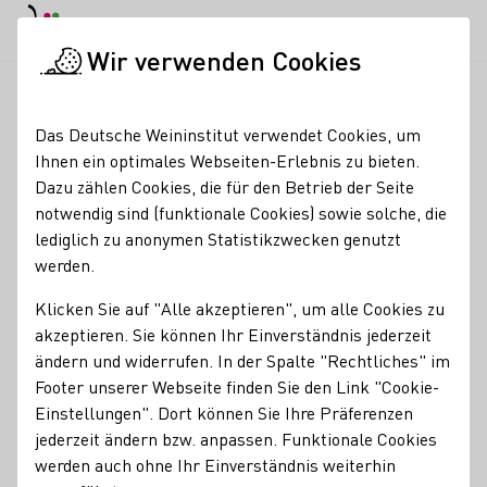
EN
Tagesmodus
Nachtmodus
Haup
Haup
Wir verwenden Cookies
News & Medien
Meldungen
DWI steigert Reichweite erneut
Startseite
Das Deutsche Weininstitut verwendet Cookies, um
DWI steigert Reichweite
Ihnen ein optimales Webseiten-Erlebnis zu bieten.
Dazu zählen Cookies, die für den Betrieb der Seite
erneut erheblich
notwendig sind (funktionale Cookies) sowie solche, die
lediglich zu anonymen Statistikzwecken genutzt
02.01.25
werden.
Das Deutsche Weininstitut (DWI), die zentrale
Klicken Sie auf "Alle akzeptieren", um alle Cookies zu
Kommunikationsorganisation des Weinsektors, konnte die
akzeptieren. Sie können Ihr Einverständnis jederzeit
Medienreichweite im Jahresvergleich um 65% auf 6,1
ändern und widerrufen. In der Spalte "Rechtliches" im
Milliarden Kontaktpunkte steigern.
Footer unserer Webseite finden Sie den Link "Cookie-
Einstellungen". Dort können Sie Ihre Präferenzen
DWI Aktuell
jederzeit ändern bzw. anpassen. Funktionale Cookies
werden auch ohne Ihr Einverständnis weiterhin