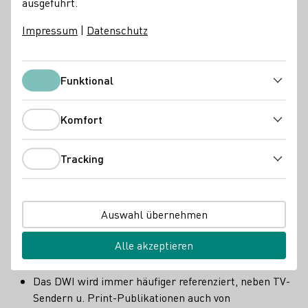
ausgeführt.
Impressum
|
Datenschutz
Funktional
Funktional
Komfort
Komfort
Tracking
Tracking
Gesamtreichweite Deutsches Weininstitut (DWI) steigt in 2024 auf
insgesamt 6,1 Milliarden Medienkontaktpunkte.
Datenquellen/sources: PMG TrendAnalyse, AG.MA, IVW-Online,
Mediadaten Einzeltitel
Auswahl übernehmen
Folgende Ursachen zahlten auf das Gesamtergebnis von
Alle akzeptieren
13.100 Print- und Online-Publikationen in 2024 ein:
Das DWI wird immer häufiger referenziert, neben TV-
Sendern u. Print-Publikationen auch von