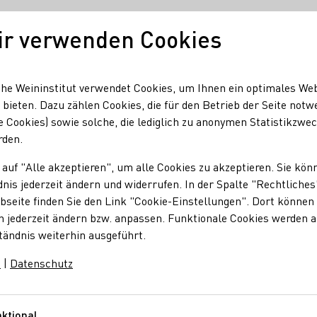
ir verwenden Cookies
Unser Wein
Regionen
Seminare & Event
he Weininstitut verwendet Cookies, um Ihnen ein optimales We
 bieten. Dazu zählen Cookies, die für den Betrieb der Seite notw
e Cookies) sowie solche, die lediglich zu anonymen Statistikzwe
 Goldmedaillen für Deutschland
rden.
asters: Goldmedaille
 auf "Alle akzeptieren", um alle Cookies zu akzeptieren. Sie kön
nis jederzeit ändern und widerrufen. In der Spalte "Rechtliches
seite finden Sie den Link "Cookie-Einstellungen". Dort können 
n jederzeit ändern bzw. anpassen. Funktionale Cookies werden 
tändnis weiterhin ausgeführt.
m
|
Datenschutz
ine der bedeutendsten Wein-Publikationen - verlieh vier
n ihres Wettbewerbs "Global Riesling Masters 2022".
ktional