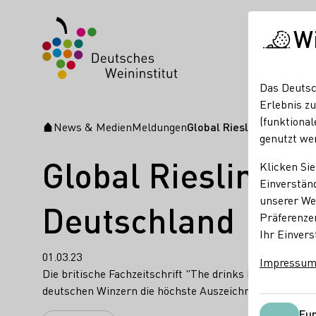
W
Das Deutsc
Erlebnis zu
(funktional
News & Medien
Meldungen
Global Riesling Masters:
Startseite
genutzt we
Global Riesling M
Klicken Sie
Einverständ
unserer Web
Deutschland
Präferenze
Ihr Einvers
01.03.23
Impressu
Die britische Fachzeitschrift "The drinks business" - e
deutschen Winzern die höchste Auszeichnung im Rahme
Fun