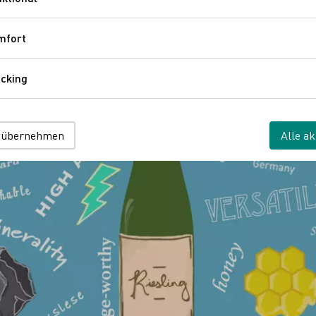
Funktional
mfort
Komfort
cking
Tracking
 übernehmen
Alle ak