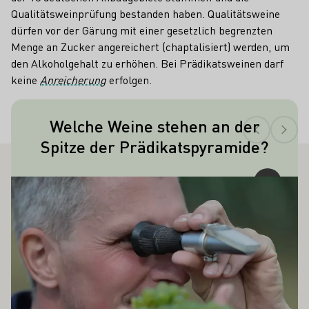
Qualitätsweinprüfung bestanden haben. Qualitätsweine
dürfen vor der Gärung mit einer gesetzlich begrenzten
Menge an Zucker angereichert (chaptalisiert) werden, um
den Alkoholgehalt zu erhöhen. Bei Prädikatsweinen darf
keine
Anreicherung
erfolgen.
Teaser
Welche Weine stehen an der
Aus rosinenartig eingeschrumpften,
Spitze der Prädikatspyramide?
edelfaulen Beeren ist die
Trockenbeerenauslese die Spitze der
 AUCH INTERESSIEREN
Qualitätspyramide.
Mehr erfahren