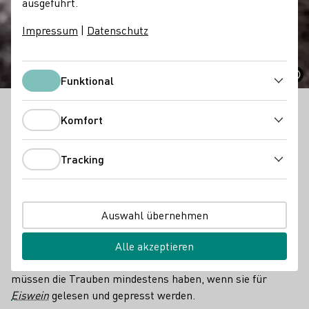
ausgeführt.
Prädikate
Impressum
|
Datenschutz
Funktional
Funktional
Die Prädikatsbegriffe stehen für den Reifegrad der
Komfort
Komfort
Trauben zum Zeitpunkt der Lese.
Tracking
Fakten
6
Tracking
verschiedene Prädikate werden je nach Rebsorte und
Anbaugebiet nach spezifischen Mindestmostgewichten
Auswahl übernehmen
definiert.
Alle akzeptieren
-7°C
müssen die Trauben mindestens haben, wenn sie für
Eiswein
gelesen und gepresst werden.