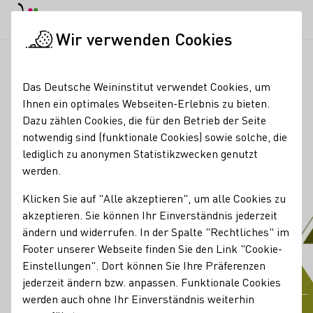
EN
Tagesmodus
Nachtmodus
Haup
Haup
Wir verwenden Cookies
Unser Wein
Qualitätsstandards
Herkunftspyramide für Qual
Startseite
Das Deutsche Weininstitut verwendet Cookies, um
Ihnen ein optimales Webseiten-Erlebnis zu bieten.
Dazu zählen Cookies, die für den Betrieb der Seite
notwendig sind (funktionale Cookies) sowie solche, die
lediglich zu anonymen Statistikzwecken genutzt
werden.
Klicken Sie auf "Alle akzeptieren", um alle Cookies zu
akzeptieren. Sie können Ihr Einverständnis jederzeit
ändern und widerrufen. In der Spalte "Rechtliches" im
Footer unserer Webseite finden Sie den Link "Cookie-
Einstellungen". Dort können Sie Ihre Präferenzen
jederzeit ändern bzw. anpassen. Funktionale Cookies
Herkunftspyramide für
werden auch ohne Ihr Einverständnis weiterhin