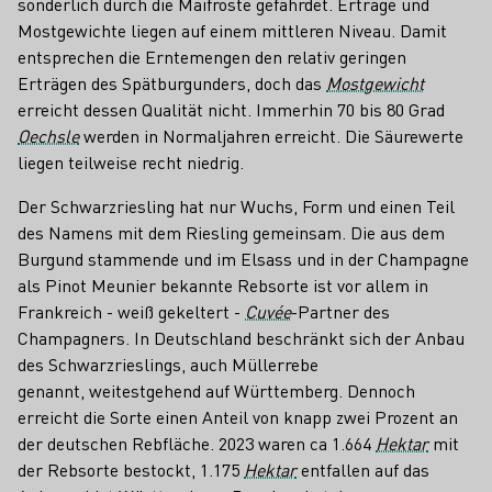
sonderlich durch die Maifröste gefährdet. Erträge und
Mostgewichte liegen auf einem mittleren Niveau. Damit
entsprechen die Erntemengen den relativ geringen
Erträgen des Spätburgunders, doch das
Mostgewicht
erreicht dessen Qualität nicht. Immerhin 70 bis 80 Grad
Oechsle
werden in Normaljahren erreicht. Die Säurewerte
liegen teilweise recht niedrig.
Der Schwarzriesling hat nur Wuchs, Form und einen Teil
des Namens mit dem Riesling gemeinsam. Die aus dem
Burgund stammende und im Elsass und in der Champagne
als Pinot Meunier bekannte Rebsorte ist vor allem in
Frankreich - weiß gekeltert -
Cuvée
-Partner des
Champagners. In Deutschland beschränkt sich der Anbau
des Schwarzrieslings, auch Müllerrebe
genannt, weitestgehend auf Württemberg. Dennoch
erreicht die Sorte einen Anteil von knapp zwei Prozent an
der deutschen Rebfläche. 2023 waren ca 1.664
Hektar
mit
der Rebsorte bestockt, 1.175
Hektar
entfallen auf das