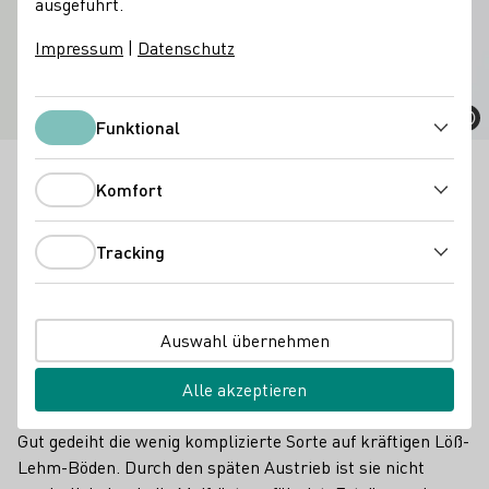
ausgeführt.
Schwarzriesling
Impressum
|
Datenschutz
Funktional
Funktional
Der Schwarzriesling hat nur Wuchs, Form und einen
Komfort
Komfort
Teil des Namens mit dem Riesling gemeinsam.
Tracking
Fakten
1.664 ha
Tracking
Bestockte Rebfläche 2023
Auswahl übernehmen
Anbau und Bedeutung
Der Schwarzriesling stellt im Vergleich zum
Alle akzeptieren
Spätburgunder geringere Ansprüche an
Lage
und Boden.
Gut gedeiht die wenig komplizierte Sorte auf kräftigen Löß-
Lehm-Böden. Durch den späten Austrieb ist sie nicht